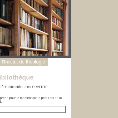
l'Institut de théologie
ibliothèque
n août la bibliothèque est OUVERTE
end pour le moment qu'un petit tiers de la
te.