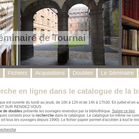
éminaire de Tournai
Fichiers
Acquisitions
Doubles
Le Séminaire
rche en ligne dans le catalogue de la b
que est ouverte du lundi au jeudi, de 10h à 12h et de 14h à 17h30. En juillet et e
NT SUR RENDEZ-VOUS
e de doubles
présente les ouvrages revendus par la bibliothèque.
Suivre ce lien
.
ques conseils pour la
recherche
dans le catalogue. Le catalogue lui-même ne compr
 (et tous les ouvrages depuis 1990). Le fichier papier permet d'accéder à tout le res
recherche