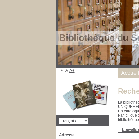
Bibliothèque du S
A-
A
A+
Accueil
Reche
La bibliothè
UNIQUEME
Un
catalogu
Par ici
, quel
bibliothèque
Nouvelle 
Adresse