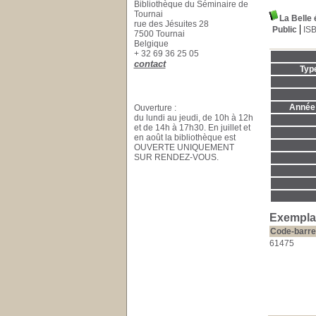
Bibliothèque du Séminaire de
Tournai
La Belle
rue des Jésuites 28
Public
IS
7500 Tournai
Belgique
+ 32 69 36 25 05
contact
Typ
Année 
Ouverture :
du lundi au jeudi, de 10h à 12h
et de 14h à 17h30. En juillet et
en août la bibliothèque est
OUVERTE UNIQUEMENT
SUR RENDEZ-VOUS.
Exemplai
Code-barre
61475