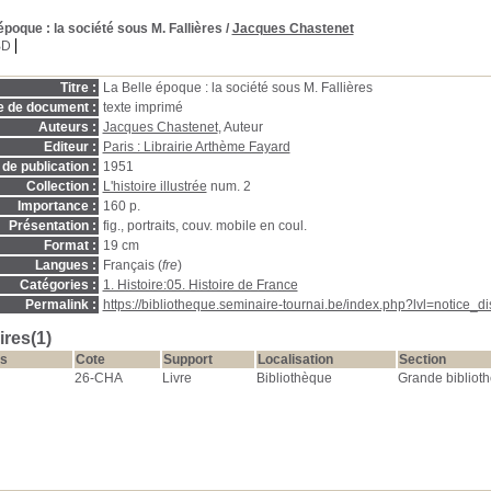
 époque
: la société sous M. Fallières
/
Jacques Chastenet
BD
Titre :
La Belle époque : la société sous M. Fallières
e de document :
texte imprimé
Auteurs :
Jacques Chastenet
, Auteur
Editeur :
Paris : Librairie Arthème Fayard
de publication :
1951
Collection :
L'histoire illustrée
num. 2
Importance :
160 p.
Présentation :
fig., portraits, couv. mobile en coul.
Format :
19 cm
Langues :
Français (
fre
)
Catégories :
1. Histoire:05. Histoire de France
Permalink :
https://bibliotheque.seminaire-tournai.be/index.php?lvl=notice_
res(1)
s
Cote
Support
Localisation
Section
26-CHA
Livre
Bibliothèque
Grande bibliot