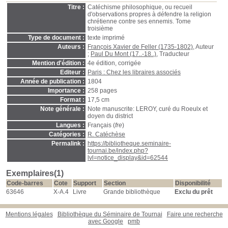
Titre :
Catéchisme philosophique, ou recueil
d'observations propres à défendre la religion
chrétienne contre ses ennemis. Tome
troisième
Type de document :
texte imprimé
Auteurs :
Franc̜ois Xavier de Feller (1735-1802)
, Auteur
;
Paul Du Mont (17..-18..)
, Traducteur
Mention d'édition :
4e édition, corrigée
Editeur :
Paris : Chez les libraires associés
Année de publication :
1804
Importance :
258 pages
Format :
17,5 cm
Note générale :
Note manuscrite: LEROY, curé du Roeulx et
doyen du district
Langues :
Français (
fre
)
Catégories :
R. Catéchèse
Permalink :
https://bibliotheque.seminaire-
tournai.be/index.php?
lvl=notice_display&id=62544
Exemplaires(1)
Code-barres
Cote
Support
Section
Disponibilité
63646
X-A.4
Livre
Grande bibliothèque
Exclu du prêt
Mentions légales
Bibliothèque du Séminaire de Tournai
Faire une recherche
avec Google
pmb