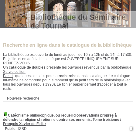
Bibliothèque du Séminaire
de Tournai
Recherche en ligne dans le catalogue de la bibliothèque
La bibliothèque est ouverte du lundi au jeudi, de 10h à 12h et de 14h à 17h30.
En juillet et en août la bibliothèque est OUVERTE UNIQUEMENT SUR
RENDEZ-VOUS
Un
catalogue de doubles
présente les ouvrages revendus par la bibliothèque.
Suivre ce lien
.
Par ici
, quelques conseils pour la
recherche
dans le catalogue. Le catalogue
lui-même ne comprend pour le moment qu'un petit tiers de la bibliothèque (et
tous les ouvrages depuis 1990). Le fichier papier permet d'accéder à tout le
reste.
Nouvelle recherche
Catéchisme philosophique, ou recueil d'observations propres à
défendre la religion chrétienne contre ses ennemis. Tome troisième
/
Franc̜ois Xavier de Feller
Public
ISBD