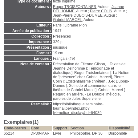
Type de document :
texte imprimé
Auteurs :
Roger TROISFONTAINES
, Auteur ;
Jeanne
DELHOMME
, Auteur ;
Pierre COLIN
, Auteur ;
Jean-Pierre DUBOIS-DUMEE
, Auteur ;
Gabriel MARCEL
, Auteur
Editeur :
Paris : Librairie Plon
Année de publication :
1947
Collection :
Présences
Importance :
329 p.
Présentation :
musique
Format :
19 cm
Langues :
Français (
fre
)
Note de contenu :
Présentation de Étienne Gilson,... Textes de
Jeanne Delhomme [: Témoignage et
dialectique], Roger Troisfontaines [: La Notion
de "présence" chez Gabriel Marcel], Pierre
Colin [: Existentialisme chrétien], J.-P. Dubois-
Dumée [: Solitude et communion dans le
théâtre de Gabriel Marcel], Gabriel Marcel [:
Regard en arrière. - Le Double, mélodie,
paroles de Jules Supervielle
Permalink :
https://bibliotheque.seminaire-
tournai.be/index.php?
lvl=notice_display&id=64039
Exemplaires(1)
Code-barres
Cote
Support
Section
Disponibilité
65214
DP30-MAR
Livre
Philosophie, DP 30
Disponible