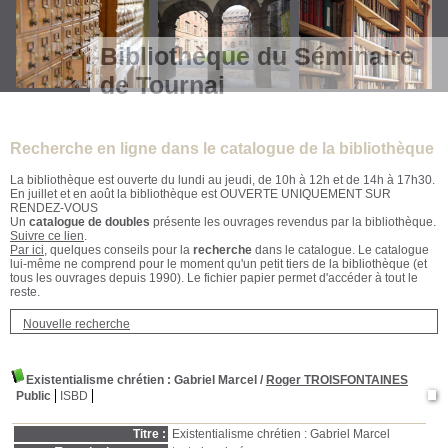
Bibliothèque du Séminaire
de Tournai
Recherche en ligne dans le catalogue de la bibliothèque
La bibliothèque est ouverte du lundi au jeudi, de 10h à 12h et de 14h à 17h30.
En juillet et en août la bibliothèque est OUVERTE UNIQUEMENT SUR
RENDEZ-VOUS
Un
catalogue de doubles
présente les ouvrages revendus par la bibliothèque.
Suivre ce lien
.
Par ici
, quelques conseils pour la
recherche
dans le catalogue. Le catalogue
lui-même ne comprend pour le moment qu'un petit tiers de la bibliothèque (et
tous les ouvrages depuis 1990). Le fichier papier permet d'accéder à tout le
reste.
Nouvelle recherche
Existentialisme chrétien : Gabriel Marcel
/
Roger TROISFONTAINES
Public
ISBD
Titre :
Existentialisme chrétien : Gabriel Marcel