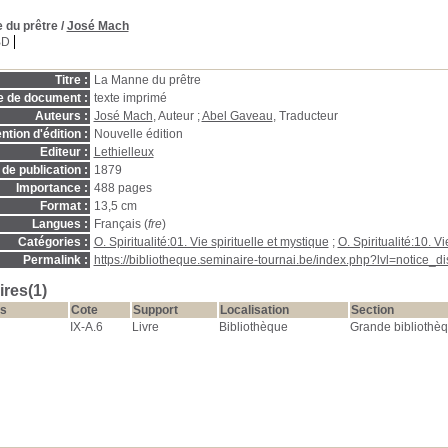
 du prêtre
/
José Mach
BD
Titre :
La Manne du prêtre
e de document :
texte imprimé
Auteurs :
José Mach
, Auteur ;
Abel Gaveau
, Traducteur
ntion d'édition :
Nouvelle édition
Editeur :
Lethielleux
de publication :
1879
Importance :
488 pages
Format :
13,5 cm
Langues :
Français (
fre
)
Catégories :
O. Spiritualité:01. Vie spirituelle et mystique
;
O. Spiritualité:10. 
Permalink :
https://bibliotheque.seminaire-tournai.be/index.php?lvl=notice_
res(1)
s
Cote
Support
Localisation
Section
IX-A.6
Livre
Bibliothèque
Grande bibliothè