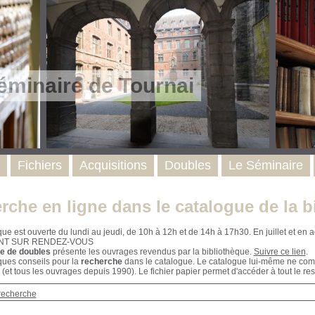
éminaire de Tournai
Fichiers
Acquisitions
Doubles
Le Séminaire
rche en ligne dans le catalogue de la b
que est ouverte du lundi au jeudi, de 10h à 12h et de 14h à 17h30. En juillet et e
NT SUR RENDEZ-VOUS
e de doubles
présente les ouvrages revendus par la bibliothèque.
Suivre ce lien
.
ques conseils pour la
recherche
dans le catalogue. Le catalogue lui-même ne compr
 (et tous les ouvrages depuis 1990). Le fichier papier permet d'accéder à tout le res
recherche