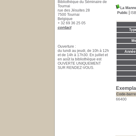
Bibliothèque du Séminaire de
Tournai
La Manne
rue des Jésuites 28
Public
IS
7500 Tournai
Belgique
+ 32 69 36 25 05
contact
Typ
Me
Ouverture :
du lundi au jeudi, de 10h à 12h
Année 
et de 14h à 17h30. En juillet et
en août la bibliothèque est
OUVERTE UNIQUEMENT
SUR RENDEZ-VOUS.
Exemplai
Code-barre
66400