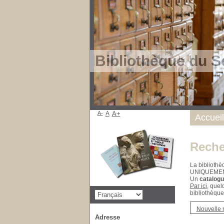
Bibliothèque du S
A-
A
A+
Accueil
Reche
La bibliothè
UNIQUEME
Un
catalogu
Par ici
, quel
bibliothèque
Nouvelle 
Adresse