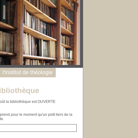
l'Institut de théologie
ibliothèque
n août la bibliothèque est OUVERTE
end pour le moment qu'un petit tiers de la
te.