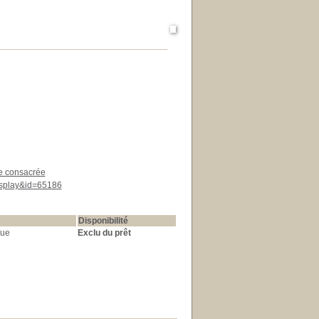
Vie consacrée
display&id=65186
Disponibilité
que
Exclu du prêt