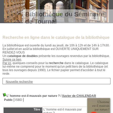
Bibliothèque du Séminaire
de Tournai
Recherche en ligne dans le catalogue de la bibliothèque
La bibliothèque est ouverte du lundi au jeudi, de 10h à 12h et de 14h à 17h30.
En juillet et en août la bibliothèque est OUVERTE UNIQUEMENT SUR
RENDEZ-VOUS
Un
catalogue de doubles
présente les ouvrages revendus par la bibliothèque.
Suivre ce lien
.
Par ici
, quelques conseils pour la
recherche
dans le catalogue. Le catalogue
lui-même ne comprend pour le moment qu'un petit tiers de la bibliothèque (et
tous les ouvrages depuis 1990). Le fichier papier permet d'accéder à tout le
reste.
Nouvelle recherche
L' homme est-il mauvais par nature ?
/
Xavier de CHALENDAR
Public
ISBD
Titre :
L' homme est-il mauvais par