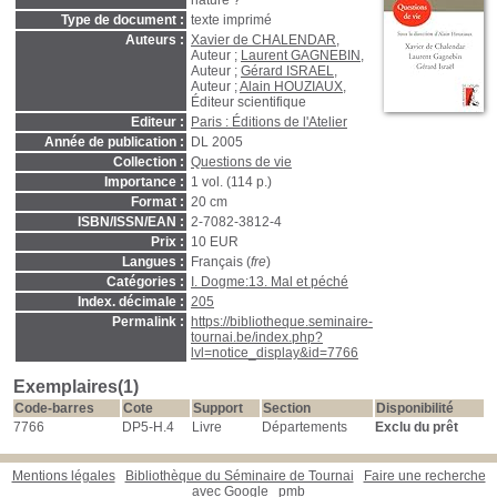
nature ?
Type de document :
texte imprimé
Auteurs :
Xavier de CHALENDAR
,
Auteur ;
Laurent GAGNEBIN
,
Auteur ;
Gérard ISRAEL
,
Auteur ;
Alain HOUZIAUX
,
Éditeur scientifique
Editeur :
Paris : Éditions de l'Atelier
Année de publication :
DL 2005
Collection :
Questions de vie
Importance :
1 vol. (114 p.)
Format :
20 cm
ISBN/ISSN/EAN :
2-7082-3812-4
Prix :
10 EUR
Langues :
Français (
fre
)
Catégories :
I. Dogme:13. Mal et péché
Index. décimale :
205
Permalink :
https://bibliotheque.seminaire-
tournai.be/index.php?
lvl=notice_display&id=7766
Exemplaires(1)
Code-barres
Cote
Support
Section
Disponibilité
7766
DP5-H.4
Livre
Départements
Exclu du prêt
Mentions légales
Bibliothèque du Séminaire de Tournai
Faire une recherche
avec Google
pmb