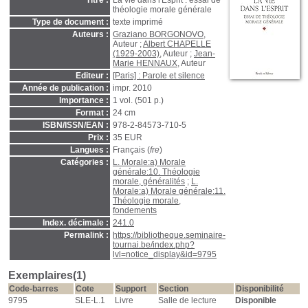
Titre :
La vie dans l'Esprit : essai de
théologie morale générale
Type de document :
texte imprimé
Auteurs :
Graziano BORGONOVO
,
Auteur ;
Albert CHAPELLE
(1929-2003)
, Auteur ;
Jean-
Marie HENNAUX
, Auteur
Editeur :
[Paris] : Parole et silence
Année de publication :
impr. 2010
Importance :
1 vol. (501 p.)
Format :
24 cm
ISBN/ISSN/EAN :
978-2-84573-710-5
Prix :
35 EUR
Langues :
Français (
fre
)
Catégories :
L. Morale:a) Morale
générale:10. Théologie
morale, généralités
;
L.
Morale:a) Morale générale:11.
Théologie morale,
fondements
Index. décimale :
241.0
Permalink :
https://bibliotheque.seminaire-
tournai.be/index.php?
lvl=notice_display&id=9795
Exemplaires(1)
Code-barres
Cote
Support
Section
Disponibilité
9795
SLE-L.1
Livre
Salle de lecture
Disponible