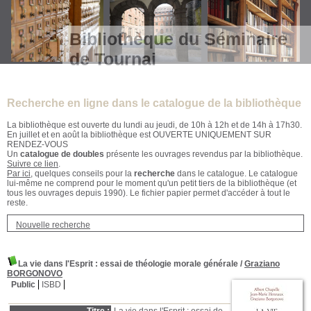
Bibliothèque du Séminaire
de Tournai
Recherche en ligne dans le catalogue de la bibliothèque
La bibliothèque est ouverte du lundi au jeudi, de 10h à 12h et de 14h à 17h30.
En juillet et en août la bibliothèque est OUVERTE UNIQUEMENT SUR
RENDEZ-VOUS
Un
catalogue de doubles
présente les ouvrages revendus par la bibliothèque.
Suivre ce lien
.
Par ici
, quelques conseils pour la
recherche
dans le catalogue. Le catalogue
lui-même ne comprend pour le moment qu'un petit tiers de la bibliothèque (et
tous les ouvrages depuis 1990). Le fichier papier permet d'accéder à tout le
reste.
Nouvelle recherche
La vie dans l'Esprit
: essai de théologie morale générale
/
Graziano
BORGONOVO
Public
ISBD