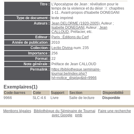
Titre :
L'Apocalypse de Jean : révélation pour le
temps de la violence et du désir : I : chapitres
1-11.. Avant-propos d'Isabelle DONEGANI
Type de document :
texte imprimé
Auteurs :
Jean DELORME (1920-2005)
, Auteur ;
Isabelle DONEGANI
, Auteur ;
Jean
CALLOUD
, Préfacier, etc.
Editeur :
Paris : Éditions du Cerf
Année de publication :
2010
Collection :
Lectio Divina
num. 235
Importance :
256
Format :
22
Note générale :
Préface de Jean CALLOUD
Permalink :
https://bibliotheque.seminaire-
tournai.be/index.php?
lvl=notice_display&id=9966
Exemplaires(1)
Code-barres
Cote
Support
Section
Disponibilité
9966
SLC-4.6
Livre
Salle de lecture
Disponible
Mentions légales
Bibliothèque du Séminaire de Tournai
Faire une recherche
avec Google
pmb