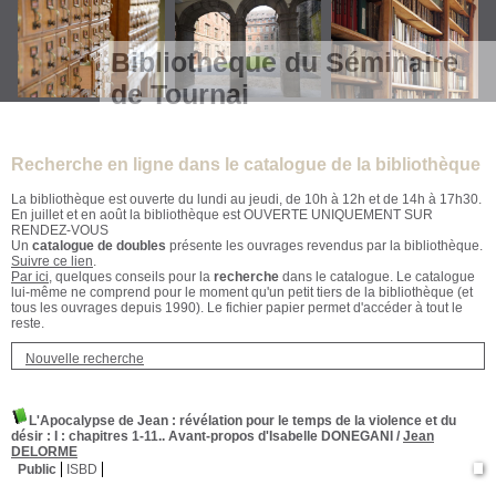
Bibliothèque du Séminaire
de Tournai
Recherche en ligne dans le catalogue de la bibliothèque
La bibliothèque est ouverte du lundi au jeudi, de 10h à 12h et de 14h à 17h30.
En juillet et en août la bibliothèque est OUVERTE UNIQUEMENT SUR
RENDEZ-VOUS
Un
catalogue de doubles
présente les ouvrages revendus par la bibliothèque.
Suivre ce lien
.
Par ici
, quelques conseils pour la
recherche
dans le catalogue. Le catalogue
lui-même ne comprend pour le moment qu'un petit tiers de la bibliothèque (et
tous les ouvrages depuis 1990). Le fichier papier permet d'accéder à tout le
reste.
Nouvelle recherche
L'Apocalypse de Jean : révélation pour le temps de la violence et du
désir
: I : chapitres 1-11.. Avant-propos d'Isabelle DONEGANI
/
Jean
DELORME
Public
ISBD