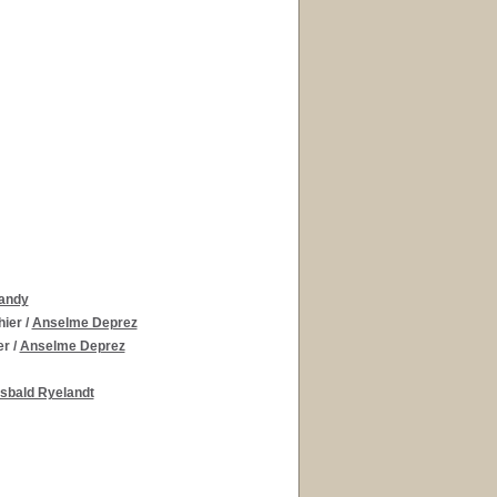
andy
hier
/
Anselme Deprez
er
/
Anselme Deprez
esbald Ryelandt