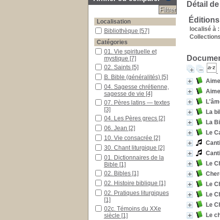
Détail de
Édition
Localisation
localisé à :
Bibliothèque
[57]
Collections
Catégories
01. Vie spirituelle et
Document
mystique
[7]
02. Saints
[5]
B. Bible (généralités)
[5]
Aimer
04. Sagesse chrétienne,
Aimez
sagesse de vie
[4]
L'âm
07. Pères latins — textes
[3]
La bi
04. Les Pères grecs
[2]
La Bi
06. Jean
[2]
Le C
10. Vie consacrée
[2]
Cant
30. Chant liturgique
[2]
Cant
01. Dictionnaires de la
Le C
Bible
[1]
02. Bibles
[1]
Cherc
02. Histoire biblique
[1]
Le C
02. Pratiques liturgiques
Le Ch
[1]
Le Ch
02c. Témoins du XXe
Le ch
siècle
[1]