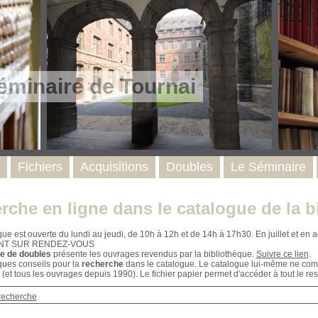
éminaire de Tournai
Fichiers
Acquisitions
Doubles
Le Séminaire
rche en ligne dans le catalogue de la b
que est ouverte du lundi au jeudi, de 10h à 12h et de 14h à 17h30. En juillet et e
NT SUR RENDEZ-VOUS
e de doubles
présente les ouvrages revendus par la bibliothèque.
Suivre ce lien
.
ques conseils pour la
recherche
dans le catalogue. Le catalogue lui-même ne compr
 (et tous les ouvrages depuis 1990). Le fichier papier permet d'accéder à tout le res
recherche