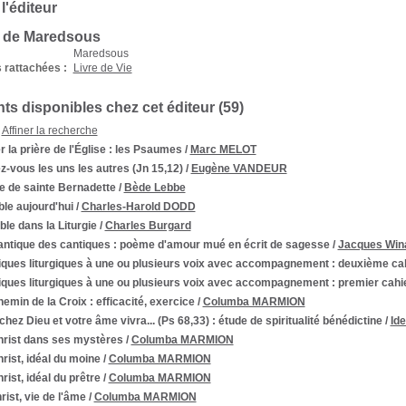
 l'éditeur
s de Maredsous
Maredsous
 rattachées :
Livre de Vie
s disponibles chez cet éditeur (
59
)
Affiner la recherche
 la prière de l'Église : les Psaumes
/
Marc MELOT
-vous les uns les autres (Jn 15,12)
/
Eugène VANDEUR
e de sainte Bernadette
/
Bède Lebbe
ble aujourd'hui
/
Charles-Harold DODD
ble dans la Liturgie
/
Charles Burgard
antique des cantiques
: poème d'amour mué en écrit de sagesse
/
Jacques Win
iques liturgiques à une ou plusieurs voix avec accompagnement
: deuxième ca
iques liturgiques à une ou plusieurs voix avec accompagnement
: premier cahi
hemin de la Croix
: efficacité, exercice
/
Columba MARMION
hez Dieu et votre âme vivra... (Ps 68,33)
: étude de spiritualité bénédictine
/
Id
hrist dans ses mystères
/
Columba MARMION
rist, idéal du moine
/
Columba MARMION
rist, idéal du prêtre
/
Columba MARMION
rist, vie de l'âme
/
Columba MARMION