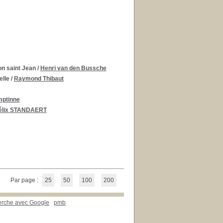
on saint Jean
/
Henri van den Bussche
elle
/
Raymond Thibaut
mptinne
élix STANDAERT
Par page :
25
50
100
200
erche avec Google
pmb