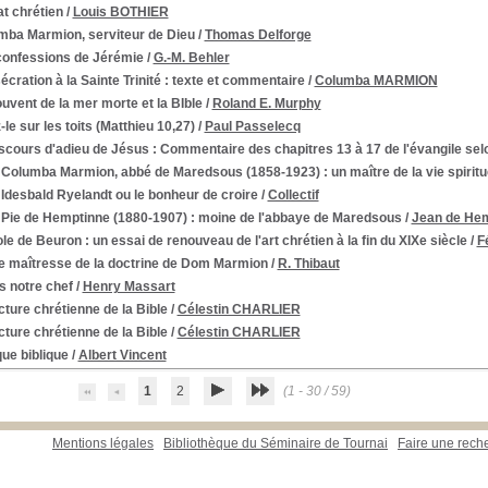
t chrétien
/
Louis BOTHIER
mba Marmion, serviteur de Dieu
/
Thomas Delforge
confessions de Jérémie
/
G.-M. Behler
cration à la Sainte Trinité
: texte et commentaire
/
Columba MARMION
uvent de la mer morte et la BIble
/
Roland E. Murphy
-le sur les toits (Matthieu 10,27)
/
Paul Passelecq
iscours d'adieu de Jésus
: Commentaire des chapitres 13 à 17 de l'évangile sel
Columba Marmion, abbé de Maredsous (1858-1923)
: un maître de la vie spiritu
Idesbald Ryelandt ou le bonheur de croire
/
Collectif
Pie de Hemptinne (1880-1907)
: moine de l'abbaye de Maredsous
/
Jean de He
ole de Beuron
: un essai de renouveau de l'art chrétien à la fin du XIXe siècle
/
F
ée maîtresse de la doctrine de Dom Marmion
/
R. Thibaut
s notre chef
/
Henry Massart
cture chrétienne de la Bible
/
Célestin CHARLIER
cture chrétienne de la Bible
/
Célestin CHARLIER
ue biblique
/
Albert Vincent
1
2
(1 - 30 / 59)
Mentions légales
Bibliothèque du Séminaire de Tournai
Faire une rech