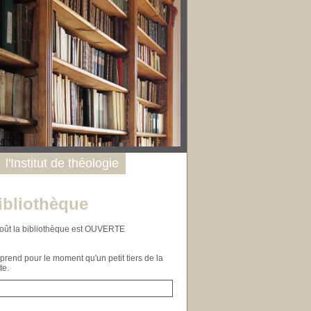
l'Institut de théologie
ibliothèque
n août la bibliothèque est OUVERTE
end pour le moment qu'un petit tiers de la
te.