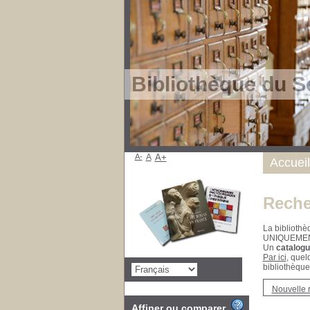
Bibliothèque du S
A-
A
A+
Accueil
Reche
La bibliothè
UNIQUEME
Un
catalogu
Par ici
, quel
bibliothèque
Nouvelle 
Affiner ou comparer