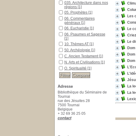
035. Architecture dans nos
Clima
régions
[1]
Colu
05. Prophètes
[1]
Les 
06. Commentaires
Consé
généraux
[1]
06. Eucharistie
[1]
Le co
06. Psaumes et Sagesse
Criez
[1]
Le d
10. Thèmes AT
[1]
Dom 
50. Archéologie
[1]
Dom 
C. Ancien Testament
[1]
Dom 
N. Arts et Civilisations
[1]
L'Ec
O. Spiritualité
[1]
L'id
Jésu
Adresse
La le
Bibliothèque du Séminaire de
La le
Tournai
Lexiq
rue des Jésuites 28
7500 Tournai
Belgique
+ 32 69 36 25 05
contact