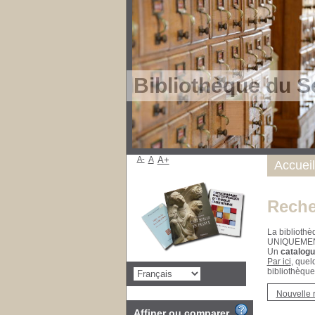
Bibliothèque du S
A-
A
A+
Accueil
Reche
La bibliothè
UNIQUEME
Un
catalogu
Par ici
, quel
bibliothèque
Nouvelle 
Affiner ou comparer