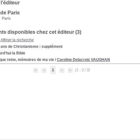
 l'éditeur
 de Paris
Paris
s disponibles chez cet éditeur (
3
)
Affiner la recherche
 ans de Christianisme : supplément
rd'hui la Bible
que reine, mémoires de ma vie
/
Caroline Delacroix VAUGHAN
1
(1 - 3 / 3)