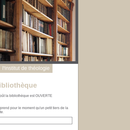
l'Institut de théologie
ibliothèque
n août la bibliothèque est OUVERTE
end pour le moment qu'un petit tiers de la
te.