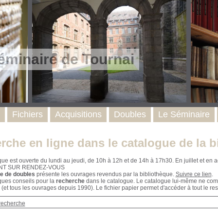
éminaire de Tournai
Fichiers
Acquisitions
Doubles
Le Séminaire
rche en ligne dans le catalogue de la b
que est ouverte du lundi au jeudi, de 10h à 12h et de 14h à 17h30. En juillet et e
NT SUR RENDEZ-VOUS
e de doubles
présente les ouvrages revendus par la bibliothèque.
Suivre ce lien
.
ques conseils pour la
recherche
dans le catalogue. Le catalogue lui-même ne compr
 (et tous les ouvrages depuis 1990). Le fichier papier permet d'accéder à tout le res
recherche