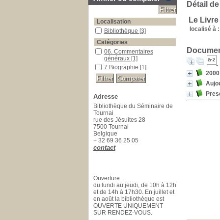
Détail de
Le Livre
Localisation
localisé à :
Bibliothèque
[3]
Catégories
Document
06. Commentaires
généraux
[1]
7.Biographie
[1]
2000
Aujou
Pres
Adresse
Bibliothèque du Séminaire de
Tournai
rue des Jésuites 28
7500 Tournai
Belgique
+ 32 69 36 25 05
contact
Ouverture :
du lundi au jeudi, de 10h à 12h
et de 14h à 17h30. En juillet et
en août la bibliothèque est
OUVERTE UNIQUEMENT
SUR RENDEZ-VOUS.