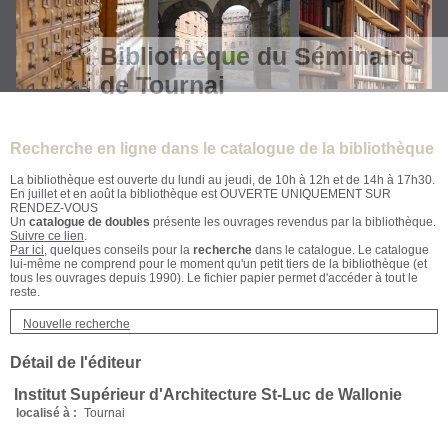
Bibliothèque du Séminaire
de Tournai
Recherche en ligne dans le catalogue de la bibliothèque
La bibliothèque est ouverte du lundi au jeudi, de 10h à 12h et de 14h à 17h30.
En juillet et en août la bibliothèque est OUVERTE UNIQUEMENT SUR
RENDEZ-VOUS
Un
catalogue de doubles
présente les ouvrages revendus par la bibliothèque.
Suivre ce lien
.
Par ici
, quelques conseils pour la
recherche
dans le catalogue. Le catalogue
lui-même ne comprend pour le moment qu'un petit tiers de la bibliothèque (et
tous les ouvrages depuis 1990). Le fichier papier permet d'accéder à tout le
reste.
Nouvelle recherche
Détail de l'éditeur
Institut Supérieur d'Architecture St-Luc de Wallonie
localisé à :
Tournai