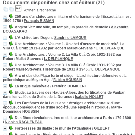
Documents disponibles chez cet éditeur (
21
)
Affiner la recherche
250 ans d'architecture militaire et d'urbanisme de l'Escaut à la mer
:
1500-1750
/
François BISMAN
Angkor Vat: une ville, un temple, un paradis de dentelle
/
Alexandra
BOUASAKAO
L'Architecture Dogon
/
Sandrine LAMOUR
Une Architecture.
: Volume 1. Un chef d'oeuvre de modernité. La
Villa C. à Croix 1931-1932 par Robert Mallet-Stevens
/
L. DELPLANQUE
Une Architecture.
: Volume 2. La Villa C. à Croix 1931-1932 par
Robert Mallet-Stevens
/
L. DELPLANQUE
Une Architecture.
: Volume 3. La Villa C. à Croix 1931-1932 par
Robert Mallet-Stevens. Historique de 1932 à 1945.
/
L. DELPLANQUE
Arx et obsidio. Place forte et siège
: L'architecture défensive et la
poliorcétique au Moyen Âge
/
Fabien HOUSSIN
La brique médiévale
/
Frédéric DOMICENT
Etude, au travers des Hautes-Alpes, des fortifications de Vauban
dans les vallées du Guil et de la Durance
/
Isabelle NOLLET
Les Fantômes de la Louisiane
: Vestiges architecturaux d'une
époque, conséqquences d'une société, une épopée historique
/
Marie-
Dominique HOUSSIN
Des fêtes révolutionnaires et de leur architecture à Paris
: 179-1800
/
Nicolas RAGUENEAU
Forteresses du diable
: le mur de l'Atlantique
/
GILBERT
Henry Lacoste
: Itinéraire de ses traces oubliées dans le Tournaisis
/