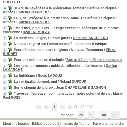
OUELLETTE
JEAN, de l'exégèse à la prédication. Tome II : Carême et Pâques
:
Année B
/
Michel GOURGUES
LUC, de l'exégèse à la prédication. Tome 3 : Carême et Pâques
:
Année C
/
Michel GOURGUES
"Mais moi, je vous dis..." : l'agir excellent, spécifique de la morale
chrétienne
/
Réal TREMBLAY
La médecine soigne, l'amour guérit
/
Christine ANGELARD
Nouveau regard sur l'homosexualité : questions d'éthique
Pour décoder un tableau religieux
: Nouveau Testament
/
Éliane
BURNET
Pour une méthode en théologie
/
Bernard Joseph Francis Lonergan
Les sept sacrements : guide de réflexion et d'animation
/
Denise
LAMARCHE
Le Spiritisme
/
Régis LADOUS
La spiritualité du week-end
/
Roland DUFOUR
Sur le chemin de la croix
/
Jean CHAPDELAINE GAGNON
Traverser l'épreuve : comment activer notre potentiel de vie
/
Marie-
Paul ROSS
1
(1 - 22 / 22)
Par page :
25
50
100
200
Mentions légales
Bibliothèque du Séminaire de Tournai
Faire une recherche