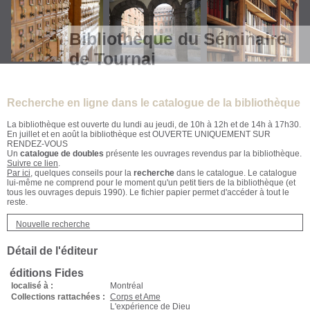
Bibliothèque du Séminaire
de Tournai
Recherche en ligne dans le catalogue de la bibliothèque
La bibliothèque est ouverte du lundi au jeudi, de 10h à 12h et de 14h à 17h30.
En juillet et en août la bibliothèque est OUVERTE UNIQUEMENT SUR
RENDEZ-VOUS
Un
catalogue de doubles
présente les ouvrages revendus par la bibliothèque.
Suivre ce lien
.
Par ici
, quelques conseils pour la
recherche
dans le catalogue. Le catalogue
lui-même ne comprend pour le moment qu'un petit tiers de la bibliothèque (et
tous les ouvrages depuis 1990). Le fichier papier permet d'accéder à tout le
reste.
Nouvelle recherche
Détail de l'éditeur
éditions Fides
localisé à :
Montréal
Collections rattachées :
Corps et Ame
L'expérience de Dieu