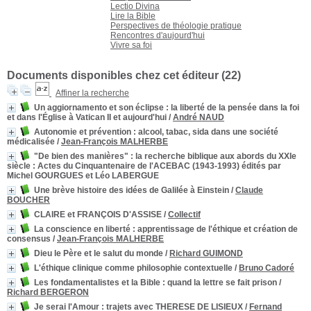
Lectio Divina
Lire la Bible
Perspectives de théologie pratique
Rencontres d'aujourd'hui
Vivre sa foi
Documents disponibles chez cet éditeur (
22
)
Affiner la recherche
Un aggiornamento et son éclipse : la liberté de la pensée dans la foi
et dans l'Église à Vatican II et aujourd'hui
/
André NAUD
Autonomie et prévention
: alcool, tabac, sida dans une société
médicalisée
/
Jean-François MALHERBE
"De bien des manières" : la recherche biblique aux abords du XXIe
siècle
: Actes du Cinquantenaire de l'ACEBAC (1943-1993) édités par
Michel GOURGUES et Léo LABERGUE
Une brève histoire des idées de Galilée à Einstein
/
Claude
BOUCHER
CLAIRE et FRANÇOIS D'ASSISE
/
Collectif
La conscience en liberté : apprentissage de l'éthique et création de
consensus
/
Jean-François MALHERBE
Dieu le Père et le salut du monde
/
Richard GUIMOND
L'éthique clinique comme philosophie contextuelle
/
Bruno Cadoré
Les fondamentalistes et la Bible : quand la lettre se fait prison
/
Richard BERGERON
Je serai l'Amour : trajets avec THERESE DE LISIEUX
/
Fernand