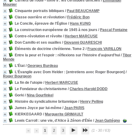
Carnets de route - tome II
: les certitudes difficiles
/
Emmanuel
Mounier
Cinquante portraits bibliques
/
Paul BEAUCHAMP
Classe ouvrière et révolution
/
Frédéric Bon
Le Concile, épreuve de l'Église
/
Hans KUNG
La construction européenne de 1945 à nos jours
/
Pascal Fontaine
Contre-révolution et révolte
/
Herbert MARCUSE
Don Camillo et ses ouailles
/
Giovanni GUARESCHI
Éléments de doctrine chrétienne. Tome 2
/
François VARILLON
Entre la peur et l'espoir
: réflexions sur l'histoire d'aujourd'hui
/
Tibor
Mende
L'État
/
Georges Burdeau
L'Évangile avec Dom Helder
: [entretiens avec Roger Bourgeon]
/
Roger Bourgeon
La fin de l'utopie
/
Herbert MARCUSE
Le Fondateur du christianisme
/
Charles-Harold DODD
Gorki
/
Nina Gourfinkel
Histoire du syndicalisme britannique
/
Henry Pelling
James Joyce par lui-même
/
Jean PARIS
KIERKEGAARD
/
Marguerite GRIMAULT
Lewis Carroll
: une vie, d'Alice à Zénon d'Élée
/
Jean Gattégno
1
2
3
(1 - 30 / 63)