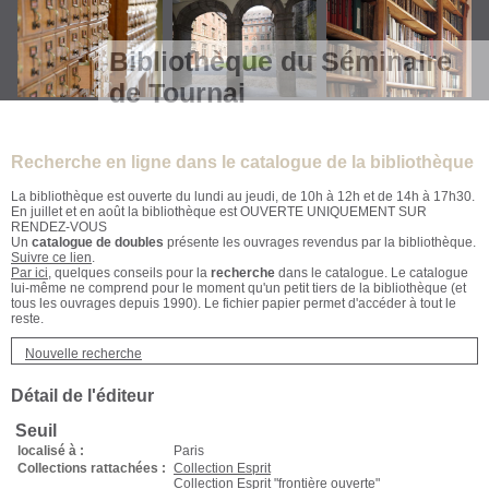
Bibliothèque du Séminaire
de Tournai
Recherche en ligne dans le catalogue de la bibliothèque
La bibliothèque est ouverte du lundi au jeudi, de 10h à 12h et de 14h à 17h30.
En juillet et en août la bibliothèque est OUVERTE UNIQUEMENT SUR
RENDEZ-VOUS
Un
catalogue de doubles
présente les ouvrages revendus par la bibliothèque.
Suivre ce lien
.
Par ici
, quelques conseils pour la
recherche
dans le catalogue. Le catalogue
lui-même ne comprend pour le moment qu'un petit tiers de la bibliothèque (et
tous les ouvrages depuis 1990). Le fichier papier permet d'accéder à tout le
reste.
Nouvelle recherche
Détail de l'éditeur
Seuil
localisé à :
Paris
Collections rattachées :
Collection Esprit
Collection Esprit "frontière ouverte"