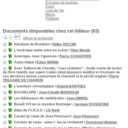
Écrivains de toujours
Esprit
Livre de Vie
Mémo
Politique
Documents disponibles chez cet éditeur (
63
)
Affiner la recherche
Abraham de Brooklyn
/
Didier DECOIN
L'Amérique latine entre en scène
/
Tibor Mende
Amérique, nous t'ignorons
/
Pierre SCHAEFFER
Autocritique
/
Edgar MORIN
Avec Teilhard de Chardin, "vues ardentes"
: étude suivie de textes
du Père relatifs aux sujets traités (dont plusieurs inédits) et d'extraits de
ses dernières lettres concernant la chasteté et le péché originel
/
Pierre
TEILHARD DE CHARDIN
L'aventure sémiologique
/
Roland BARTHES
BACHELARD
/
Jean-Claude MARGOLIN
Les Bâtisseurs de cathédrales
/
Jean GIMPEL
Benoît XVI ou Le mystère Ratzinger
/
Jacques DUQUESNE
Bilan de l'U.R.S.S.
/
J.P. Nettl
Carnet de route de Jean Ploussard
/
Jean Ploussard
Carnets de route - tome I
: feu la chrétienté
/
Emmanuel Mounier