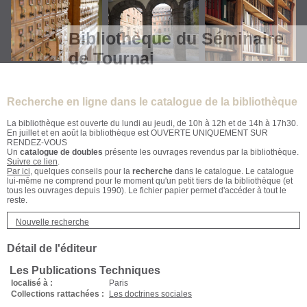
Bibliothèque du Séminaire
de Tournai
Recherche en ligne dans le catalogue de la bibliothèque
La bibliothèque est ouverte du lundi au jeudi, de 10h à 12h et de 14h à 17h30.
En juillet et en août la bibliothèque est OUVERTE UNIQUEMENT SUR
RENDEZ-VOUS
Un
catalogue de doubles
présente les ouvrages revendus par la bibliothèque.
Suivre ce lien
.
Par ici
, quelques conseils pour la
recherche
dans le catalogue. Le catalogue
lui-même ne comprend pour le moment qu'un petit tiers de la bibliothèque (et
tous les ouvrages depuis 1990). Le fichier papier permet d'accéder à tout le
reste.
Nouvelle recherche
Détail de l'éditeur
Les Publications Techniques
localisé à :
Paris
Collections rattachées :
Les doctrines sociales