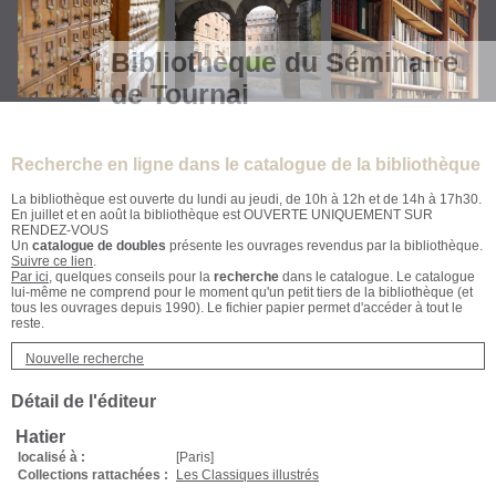
Bibliothèque du Séminaire
de Tournai
Recherche en ligne dans le catalogue de la bibliothèque
La bibliothèque est ouverte du lundi au jeudi, de 10h à 12h et de 14h à 17h30.
En juillet et en août la bibliothèque est OUVERTE UNIQUEMENT SUR
RENDEZ-VOUS
Un
catalogue de doubles
présente les ouvrages revendus par la bibliothèque.
Suivre ce lien
.
Par ici
, quelques conseils pour la
recherche
dans le catalogue. Le catalogue
lui-même ne comprend pour le moment qu'un petit tiers de la bibliothèque (et
tous les ouvrages depuis 1990). Le fichier papier permet d'accéder à tout le
reste.
Nouvelle recherche
Détail de l'éditeur
Hatier
localisé à :
[Paris]
Collections rattachées :
Les Classiques illustrés