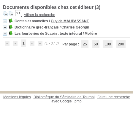
Documents disponibles chez cet éditeur (
3
)
Affiner la recherche
Contes et nouvelles
/
Guy de MAUPASSANT
Dictionnaire grec-français
/
Charles Georgin
Les fourberies de Scapin
: texte intégral
/
Molière
1
(1 - 3 / 3)
Par page :
25
50
100
200
Mentions légales
Bibliothèque du Séminaire de Tournai
Faire une recherche
avec Google
pmb