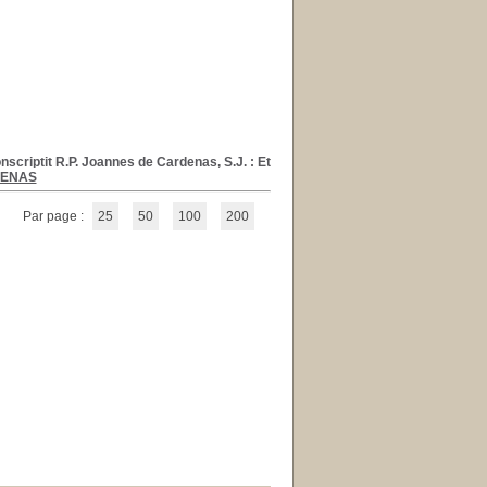
nscriptit R.P. Joannes de Cardenas, S.J.
: Et
DENAS
Par page :
25
50
100
200