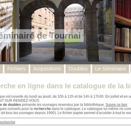
éminaire de Tournai
Fichiers
Acquisitions
Doubles
Le Séminaire
rche en ligne dans le catalogue de la b
que est ouverte du lundi au jeudi, de 10h à 12h et de 14h à 17h30. En juillet et e
NT SUR RENDEZ-VOUS
e de doubles
présente les ouvrages revendus par la bibliothèque.
Suivre ce lien
.
ques conseils pour la
recherche
dans le catalogue. Le catalogue lui-même ne compr
 (et tous les ouvrages depuis 1990). Le fichier papier permet d'accéder à tout le res
recherche