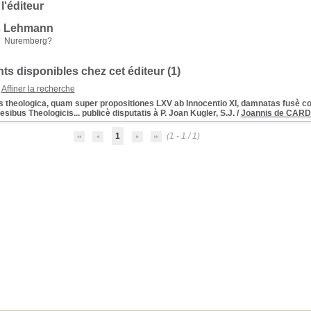
 l'éditeur
s Lehmann
Nuremberg?
s disponibles chez cet éditeur (
1
)
Affiner la recherche
s theologica, quam super propositiones LXV ab Innocentio XI, damnatas fusè co
ibus Theologicis... publicè disputatis à P. Joan Kugler, S.J.
/
Joannis de CAR
1
(1 - 1 / 1)