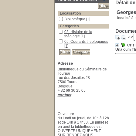
Détail de
George
Localisation
localisé à :
Bibliothèque
[1]
Catégories
Document
03. Histoire de la
théologie
[1]
05. Courants théologiques
Crisi
[1]
Una cum Thes
Adresse
Bibliothèque du Séminaire de
Tournai
rue des Jésuites 28
7500 Tournai
Belgique
+ 32 69 36 25 05
contact
Ouverture :
du lundi au jeudi, de 10h à 12h
et de 14h à 17h30. En juillet et
en août la bibliothèque est
OUVERTE UNIQUEMENT
SUR RENDEZ-VOUS.