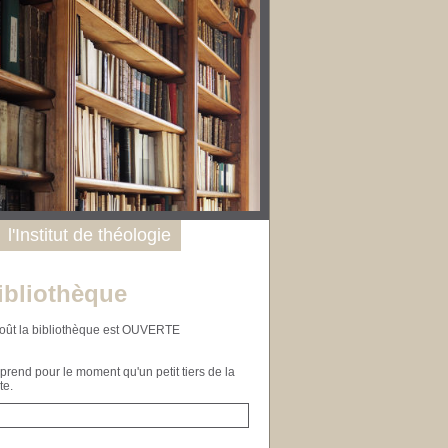
l'Institut de théologie
ibliothèque
n août la bibliothèque est OUVERTE
end pour le moment qu'un petit tiers de la
te.