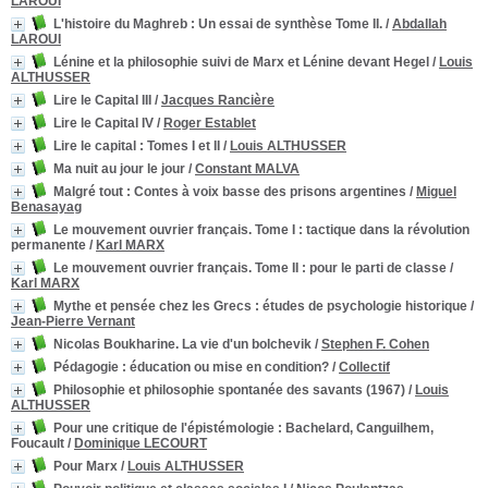
LAROUI
L'histoire du Maghreb
: Un essai de synthèse Tome II.
/
Abdallah
LAROUI
Lénine et la philosophie suivi de Marx et Lénine devant Hegel
/
Louis
ALTHUSSER
Lire le Capital III
/
Jacques Rancière
Lire le Capital IV
/
Roger Establet
Lire le capital
: Tomes I et II
/
Louis ALTHUSSER
Ma nuit au jour le jour
/
Constant MALVA
Malgré tout
: Contes à voix basse des prisons argentines
/
Miguel
Benasayag
Le mouvement ouvrier français. Tome I : tactique dans la révolution
permanente
/
Karl MARX
Le mouvement ouvrier français. Tome II : pour le parti de classe
/
Karl MARX
Mythe et pensée chez les Grecs
: études de psychologie historique
/
Jean-Pierre Vernant
Nicolas Boukharine. La vie d'un bolchevik
/
Stephen F. Cohen
Pédagogie : éducation ou mise en condition?
/
Collectif
Philosophie et philosophie spontanée des savants (1967)
/
Louis
ALTHUSSER
Pour une critique de l'épistémologie
: Bachelard, Canguilhem,
Foucault
/
Dominique LECOURT
Pour Marx
/
Louis ALTHUSSER