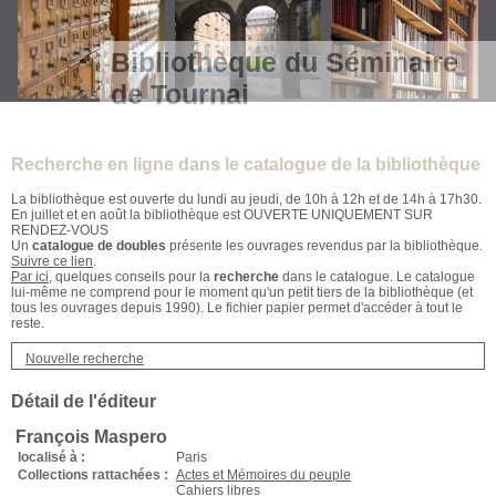
Bibliothèque du Séminaire
de Tournai
Recherche en ligne dans le catalogue de la bibliothèque
La bibliothèque est ouverte du lundi au jeudi, de 10h à 12h et de 14h à 17h30.
En juillet et en août la bibliothèque est OUVERTE UNIQUEMENT SUR
RENDEZ-VOUS
Un
catalogue de doubles
présente les ouvrages revendus par la bibliothèque.
Suivre ce lien
.
Par ici
, quelques conseils pour la
recherche
dans le catalogue. Le catalogue
lui-même ne comprend pour le moment qu'un petit tiers de la bibliothèque (et
tous les ouvrages depuis 1990). Le fichier papier permet d'accéder à tout le
reste.
Nouvelle recherche
Détail de l'éditeur
François Maspero
localisé à :
Paris
Collections rattachées :
Actes et Mémoires du peuple
Cahiers libres