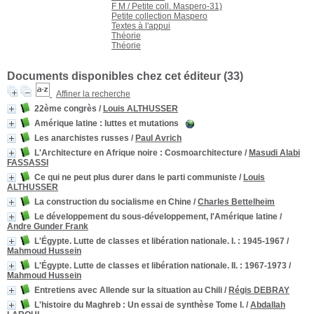
F M / Petite coll. Maspero-31)
Petite collection Maspero
Textes à l'appui
Théorie
Théorie
Documents disponibles chez cet éditeur (
33
)
Affiner la recherche
22ème congrès
/
Louis ALTHUSSER
Amérique latine
: luttes et mutations
Les anarchistes russes
/
Paul Avrich
L'Architecture en Afrique noire
: Cosmoarchitecture
/
Masudi Alabi
FASSASSI
Ce qui ne peut plus durer dans le parti communiste
/
Louis
ALTHUSSER
La construction du socialisme en Chine
/
Charles Bettelheim
Le développement du sous-développement, l'Amérique latine
/
Andre Gunder Frank
L'Égypte. Lutte de classes et libération nationale. I.
: 1945-1967
/
Mahmoud Hussein
L'Égypte. Lutte de classes et libération nationale. II.
: 1967-1973
/
Mahmoud Hussein
Entretiens avec Allende sur la situation au Chili
/
Régis DEBRAY
L'histoire du Maghreb
: Un essai de synthèse Tome I.
/
Abdallah