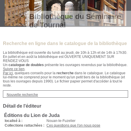
Bibliothèque du Séminaire
de Tournai
Recherche en ligne dans le catalogue de la bibliothèque
La bibliothèque est ouverte du lundi au jeudi, de 10h à 12h et de 14h à 17h30.
En juillet et en août la bibliothèque est OUVERTE UNIQUEMENT SUR
RENDEZ-VOUS
Un
catalogue de doubles
présente les ouvrages revendus par la bibliothèque.
Suivre ce lien
.
Par ici
, quelques conseils pour la
recherche
dans le catalogue. Le catalogue
lui-même ne comprend pour le moment qu'un petit tiers de la bibliothèque (et
tous les ouvrages depuis 1990). Le fichier papier permet d'accéder à tout le
reste.
Nouvelle recherche
Détail de l'éditeur
Éditions du Lion de Juda
localisé à :
Nouan-le-Fuzelier
Collections rattachées :
Ces questions que l'on nous pose