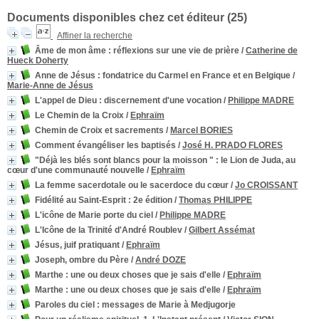
Documents disponibles chez cet éditeur (
25
)
Affiner la recherche
Âme de mon âme
: réflexions sur une vie de prière
/
Catherine de
Hueck Doherty
Anne de Jésus
: fondatrice du Carmel en France et en Belgique
/
Marie-Anne de Jésus
L'appel de Dieu
: discernement d'une vocation
/
Philippe MADRE
Le Chemin de la Croix
/
Ephraïm
Chemin de Croix et sacrements
/
Marcel BORIES
Comment évangéliser les baptisés
/
José H. PRADO FLORES
"Déjà les blés sont blancs pour la moisson "
: le Lion de Juda, au
cœur d'une communauté nouvelle
/
Ephraïm
La femme sacerdotale ou le sacerdoce du cœur
/
Jo CROISSANT
Fidélité au Saint-Esprit
: 2e édition
/
Thomas PHILIPPE
L'icône de Marie porte du ciel
/
Philippe MADRE
L'Icône de la Trinité d'André Roublev
/
Gilbert Assémat
Jésus, juif pratiquant
/
Ephraïm
Joseph, ombre du Père
/
André DOZE
Marthe
: une ou deux choses que je sais d'elle
/
Ephraïm
Marthe
: une ou deux choses que je sais d'elle
/
Ephraïm
Paroles du ciel
: messages de Marie à Medjugorje