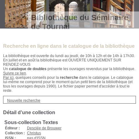
Bibliothèque du Séminaire
de Tournai
Recherche en ligne dans le catalogue de la bibliothèque
La bibliothèque est ouverte du lundi au jeudi, de 10h à 12h et de 14h à 17h30.
En juillet et en août la bibliothèque est OUVERTE UNIQUEMENT SUR
RENDEZ-VOUS
Un
catalogue de doubles
présente les ouvrages revendus par la bibliothèque.
Suivre ce lien
.
Par ici
, quelques conseils pour la
recherche
dans le catalogue. Le catalogue
lui-même ne comprend pour le moment qu'un petit tiers de la bibliothèque (et
tous les ouvrages depuis 1990). Le fichier papier permet d'accéder à tout le
reste.
Nouvelle recherche
Détail d'une collection
Sous-collection Textes
Éditeur :
Desclée de Brouwer
Collection :
Christus
ISSN :
pas d'ISSN