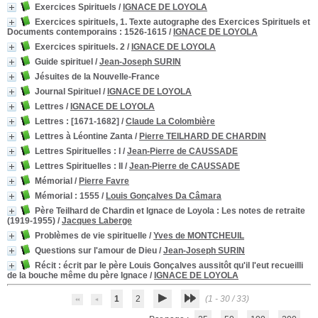
Exercices Spirituels
/
IGNACE DE LOYOLA
Exercices spirituels, 1. Texte autographe des Exercices Spirituels et
Documents contemporains
: 1526-1615
/
IGNACE DE LOYOLA
Exercices spirituels. 2
/
IGNACE DE LOYOLA
Guide spirituel
/
Jean-Joseph SURIN
Jésuites de la Nouvelle-France
Journal Spirituel
/
IGNACE DE LOYOLA
Lettres
/
IGNACE DE LOYOLA
Lettres
: [1671-1682]
/
Claude La Colombière
Lettres à Léontine Zanta
/
Pierre TEILHARD DE CHARDIN
Lettres Spirituelles
: I
/
Jean-Pierre de CAUSSADE
Lettres Spirituelles
: II
/
Jean-Pierre de CAUSSADE
Mémorial
/
Pierre Favre
Mémorial
: 1555
/
Louis Gonçalves Da Câmara
Père Teilhard de Chardin et Ignace de Loyola
: Les notes de retraite
(1919-1955)
/
Jacques Laberge
Problèmes de vie spirituelle
/
Yves de MONTCHEUIL
Questions sur l'amour de Dieu
/
Jean-Joseph SURIN
Récit
: écrit par le père Louis Gonçalves aussitôt qu'il l'eut recueilli
de la bouche même du père Ignace
/
IGNACE DE LOYOLA
1
2
(1 - 30 / 33)