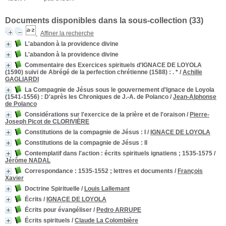
Documents disponibles dans la sous-collection (
33
)
Affiner la recherche
L'abandon à la providence divine
L'abandon à la providence divine
Commentaire des Exercices spirituels d'IGNACE DE LOYOLA
(1590) suivi de Abrégé de la perfection chrétienne (1588)
: . *
/
Achille
GAGLIARDI
La Compagnie de Jésus sous le gouvernement d'Ignace de Loyola
(1541-1556)
: D'après les Chroniques de J.-A. de Polanco
/
Jean-Alphonse
de Polanco
Considérations sur l'exercice de la prière et de l'oraison
/
Pierre-
Joseph Picot de CLORIVIÈRE
Constitutions de la compagnie de Jésus
: I
/
IGNACE DE LOYOLA
Constitutions de la compagnie de Jésus
: II
Contemplatif dans l'action
: écrits spirituels ignatiens ; 1535-1575
/
Jérôme NADAL
Correspondance
: 1535-1552 ; lettres et documents
/
François
Xavier
Doctrine Spirituelle
/
Louis Lallemant
Écrits
/
IGNACE DE LOYOLA
Écrits pour évangéliser
/
Pedro ARRUPE
Écrits spirituels
/
Claude La Colombière