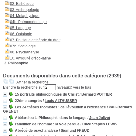
02. Esthétique
03. Anthropologie
04. Métaphysique
04b. Phénoménologie
05. Langage
06. Ontologie
07. Politique et théorie du droit
07b. Sociologie
08. Psychanalyse
10. Antiquité gréco-latine
2. Philosophie
Documents disponibles dans cette catégorie (
2939
)
Affiner la recherche
Etendre la recherche sur
niveau(x) vers le bas
15 portraits philosophiques du Christ
/
Bernard POTTIER
22ème congrès
/
Louis ALTHUSSER
Les 24 thèses thomistes : de l'évolution à l'existence
/
Paul-Bernard
GRENET
Abélard ou la Philosophie dans le langage
/
Jean Jolivet
l'abolition de l'homme
: la voie perdue
/
Clive Staples LEWIS
Abrégé de psychanalyse
/
Sigmund FREUD