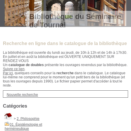
Bibliothèque du Séminaire
de Tournai
Recherche en ligne dans le catalogue de la bibliothèque
La bibliothèque est ouverte du lundi au jeudi, de 10h à 12h et de 14h à 17h30.
En juillet et en août la bibliothèque est OUVERTE UNIQUEMENT SUR
RENDEZ-VOUS
Un
catalogue de doubles
présente les ouvrages revendus par la bibliothèque.
Suivre ce lien
.
Par ici
, quelques conseils pour la
recherche
dans le catalogue. Le catalogue
lui-même ne comprend pour le moment qu'un petit tiers de la bibliothèque (et
tous les ouvrages depuis 1990). Le fichier papier permet d'accéder à tout le
reste.
Nouvelle recherche
Catégories
>
2. Philosophie
01. Épistémologie et
herméneutique