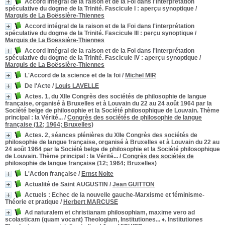
Accord intégral de la raison et de la Foi dans l'interprétation
spéculative du dogme de la Trinité. Fascicule I
: aperçu synoptique
/
Marquis de La Boëssière-Thiennes
Accord intégral de la raison et de la Foi dans l'interprétation
spéculative du dogme de la Trinité. Fascicule III
: perçu synoptique
/
Marquis de La Boëssière-Thiennes
Accord intégral de la raison et de la Foi dans l'interprétation
spéculative du dogme de la Trinité. Fascicule IV
: aperçu synoptique
/
Marquis de La Boëssière-Thiennes
L'Accord de la science et de la foi
/
Michel MIR
De l'Acte
/
Louis LAVELLE
Actes. 1, du XIIe Congrès des sociétés de philosophie de langue
française, organisé à Bruxelles et à Louvain du 22 au 24 août 1964 par la
Société belge de philosophie et la Société philosophique de Louvain. Thème
principal : la Vérité...
/
Congrès des sociétés de philosophie de langue
française (12; 1964; Bruxelles)
Actes. 2, séances plénières du XIIe Congrès des sociétés de
philosophie de langue française, organisé à Bruxelles et à Louvain du 22 au
24 août 1964 par la Société belge de philosophie et la Société philosophique
de Louvain. Thème principal : la Vérité...
/
Congrès des sociétés de
philosophie de langue française (12; 1964; Bruxelles)
L'Action française
/
Ernst Nolte
Actualité de Saint AUGUSTIN
/
Jean GUITTON
Actuels
: Echec de la nouvelle gauche-Marxisme et féminisme-
Théorie et pratique
/
Herbert MARCUSE
Ad naturalem et christianam philosophiam, maxime vero ad
scolasticam (quam vocant) Theologiam, Institutiones... ♦. Institutiones