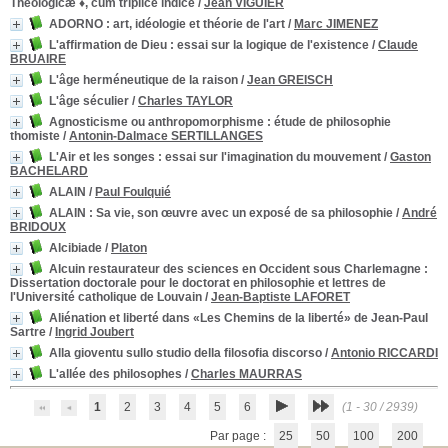
Theologicæ ♦, cum triplice indice
/
Jean VIGUIER
ADORNO : art, idéologie et théorie de l'art
/
Marc JIMENEZ
L'affirmation de Dieu : essai sur la logique de l'existence
/
Claude
BRUAIRE
L'âge herméneutique de la raison
/
Jean GREISCH
L'âge séculier
/
Charles TAYLOR
Agnosticisme ou anthropomorphisme : étude de philosophie
thomiste
/
Antonin-Dalmace SERTILLANGES
L'Air et les songes : essai sur l'imagination du mouvement
/
Gaston
BACHELARD
ALAIN
/
Paul Foulquié
ALAIN
: Sa vie, son œuvre avec un exposé de sa philosophie
/
André
BRIDOUX
Alcibiade
/
Platon
Alcuin restaurateur des sciences en Occident sous Charlemagne
:
Dissertation doctorale pour le doctorat en philosophie et lettres de
l'Université catholique de Louvain
/
Jean-Baptiste LAFORET
Aliénation et liberté dans «Les Chemins de la liberté» de Jean-Paul
Sartre
/
Ingrid Joubert
Alla gioventu sullo studio della filosofia discorso
/
Antonio RICCARDI
L'allée des philosophes
/
Charles MAURRAS
1
2
3
4
5
6
(1 - 30 / 2939)
Par page :
25
50
100
200