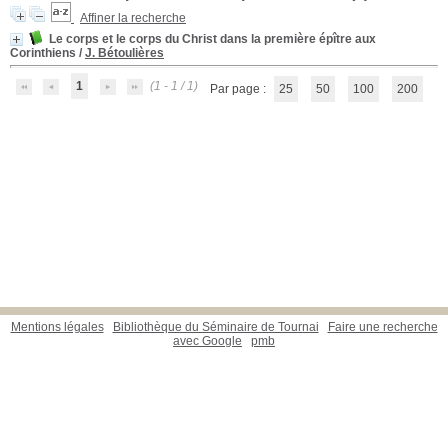
Affiner la recherche
Le corps et le corps du Christ dans la première épître aux
Corinthiens
/
J. Bétoulières
1
(1 - 1 / 1)
Par page :
25
50
100
200
Mentions légales
Bibliothèque du Séminaire de Tournai
Faire une recherche
avec Google
pmb