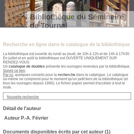
Bibliothèque du Séminaire
de Tournai
Recherche en ligne dans le catalogue de la bibliothèque
La bibliothèque est ouverte du lundi au jeudi, de 10h à 12h et de 14h à 17h30.
En juillet et en août la bibliothèque est OUVERTE UNIQUEMENT SUR
RENDEZ-VOUS
Un
catalogue de doubles
présente les ouvrages revendus par la bibliothèque.
Suivre ce lien
.
Par ici
, quelques conseils pour la
recherche
dans le catalogue. Le catalogue
lui-même ne comprend pour le moment qu'un petit tiers de la bibliothèque (et
tous les ouvrages depuis 1990). Le fichier papier permet d'accéder à tout le
reste.
Nouvelle recherche
Détail de l'auteur
Auteur P.-A. Février
Documents disponibles écrits par cet auteur (
1
)