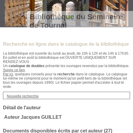
Bibliothèque du Séminaire
de Tournai
Recherche en ligne dans le catalogue de la bibliothèque
La bibliothèque est ouverte du lundi au jeudi, de 10h à 12h et de 14h à 17h30.
En juillet et en août la bibliothèque est OUVERTE UNIQUEMENT SUR
RENDEZ-VOUS
Un
catalogue de doubles
présente les ouvrages revendus par la bibliothèque.
Suivre ce lien
.
Par ici
, quelques conseils pour la
recherche
dans le catalogue. Le catalogue
lui-même ne comprend pour le moment qu'un petit tiers de la bibliothèque (et
tous les ouvrages depuis 1990). Le fichier papier permet d'accéder à tout le
reste.
Nouvelle recherche
Détail de l'auteur
Auteur Jacques GUILLET
Documents disponibles écrits par cet auteur (
27
)