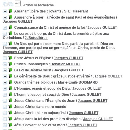
Affiner la recherche
Abraham, père des croyants
/
S. E. Tisserant
Apprendre à prier
: à l'école de saint Paul et des évangélistes
/
Jacques GUILLET
Connaissance du Christ et genèse de la foi
/
Jacques GUILLET
Le corps et le corps du Christ dans la première épître aux
Corinthiens
/
J. Bétoulières
Un Dieu qui parle
: comment Dieu parle, la parole de Dieu en
l'homme, une parole qui est un germe, Jésus-Christ, parole de Dieu
/
Jacques GUILLET
Entre Jésus et l'Église
/
Jacques GUILLET
Études Johanniques
/
Donatien MOLLAT
La Foi de Jésus-Christ
/
Jacques GUILLET
La générosité de Dieu
: grâce, justice et vérité
/
Jacques GUILLET
Grands thèmes bibliques
/
Marie-Emile BOISMARD
L'Homme, espoir et souci de Dieu
/
Jacques GUILLET
L'homme, espoir et souci de Dieu
/
Jacques GUILLET
Jésus Christ dans l'Évangile de Jean
/
Jacques GUILLET
Jésus Christ dans notre monde
Jésus-Christ hier et aujourd'hui
/
Jacques GUILLET
Jésus dans la foi des premiers disciples
/
Jacques GUILLET
Jésus devant sa vie et sa mort
/
Jacques GUILLET