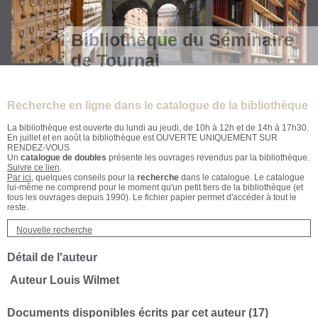
Bibliothèque du Séminaire
de Tournai
Recherche en ligne dans le catalogue de la bibliothèque
La bibliothèque est ouverte du lundi au jeudi, de 10h à 12h et de 14h à 17h30.
En juillet et en août la bibliothèque est OUVERTE UNIQUEMENT SUR
RENDEZ-VOUS
Un
catalogue de doubles
présente les ouvrages revendus par la bibliothèque.
Suivre ce lien
.
Par ici
, quelques conseils pour la
recherche
dans le catalogue. Le catalogue
lui-même ne comprend pour le moment qu'un petit tiers de la bibliothèque (et
tous les ouvrages depuis 1990). Le fichier papier permet d'accéder à tout le
reste.
Nouvelle recherche
Détail de l'auteur
Auteur Louis Wilmet
Documents disponibles écrits par cet auteur (
17
)