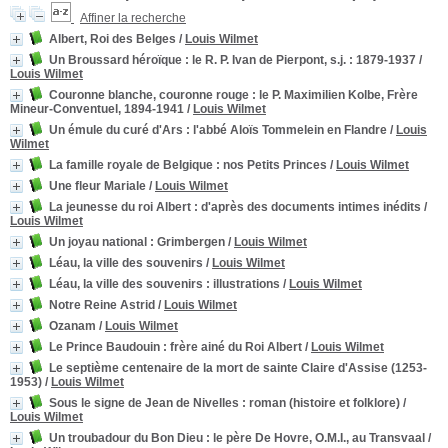
Affiner la recherche
Albert, Roi des Belges
/
Louis Wilmet
Un Broussard héroïque : le R. P. Ivan de Pierpont, s.j.
: 1879-1937
/
Louis Wilmet
Couronne blanche, couronne rouge
: le P. Maximilien Kolbe, Frère
Mineur-Conventuel, 1894-1941
/
Louis Wilmet
Un émule du curé d'Ars
: l'abbé Aloïs Tommelein en Flandre
/
Louis
Wilmet
La famille royale de Belgique
: nos Petits Princes
/
Louis Wilmet
Une fleur Mariale
/
Louis Wilmet
La jeunesse du roi Albert
: d'après des documents intimes inédits
/
Louis Wilmet
Un joyau national : Grimbergen
/
Louis Wilmet
Léau, la ville des souvenirs
/
Louis Wilmet
Léau, la ville des souvenirs
: illustrations
/
Louis Wilmet
Notre Reine Astrid
/
Louis Wilmet
Ozanam
/
Louis Wilmet
Le Prince Baudouin
: frère ainé du Roi Albert
/
Louis Wilmet
Le septième centenaire de la mort de sainte Claire d'Assise (1253-
1953)
/
Louis Wilmet
Sous le signe de Jean de Nivelles
: roman (histoire et folklore)
/
Louis Wilmet
Un troubadour du Bon Dieu
: le père De Hovre, O.M.I., au Transvaal
/