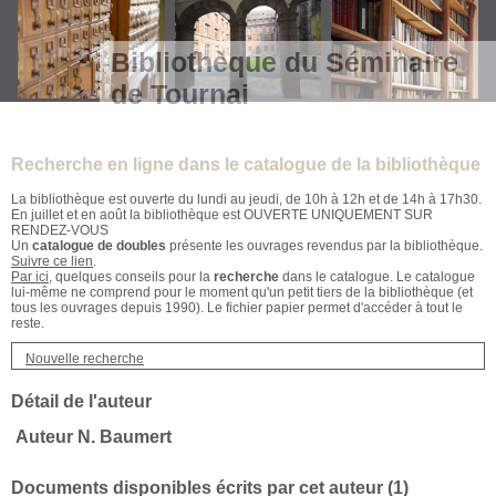
Bibliothèque du Séminaire
de Tournai
Recherche en ligne dans le catalogue de la bibliothèque
La bibliothèque est ouverte du lundi au jeudi, de 10h à 12h et de 14h à 17h30.
En juillet et en août la bibliothèque est OUVERTE UNIQUEMENT SUR
RENDEZ-VOUS
Un
catalogue de doubles
présente les ouvrages revendus par la bibliothèque.
Suivre ce lien
.
Par ici
, quelques conseils pour la
recherche
dans le catalogue. Le catalogue
lui-même ne comprend pour le moment qu'un petit tiers de la bibliothèque (et
tous les ouvrages depuis 1990). Le fichier papier permet d'accéder à tout le
reste.
Nouvelle recherche
Détail de l'auteur
Auteur N. Baumert
Documents disponibles écrits par cet auteur (
1
)