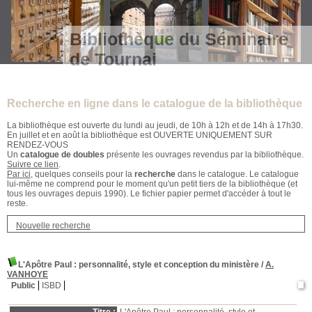
Bibliothèque du Séminaire
de Tournai
Recherche en ligne dans le catalogue de la bibliothèque
La bibliothèque est ouverte du lundi au jeudi, de 10h à 12h et de 14h à 17h30.
En juillet et en août la bibliothèque est OUVERTE UNIQUEMENT SUR
RENDEZ-VOUS
Un
catalogue de doubles
présente les ouvrages revendus par la bibliothèque.
Suivre ce lien
.
Par ici
, quelques conseils pour la
recherche
dans le catalogue. Le catalogue
lui-même ne comprend pour le moment qu'un petit tiers de la bibliothèque (et
tous les ouvrages depuis 1990). Le fichier papier permet d'accéder à tout le
reste.
Nouvelle recherche
L'Apôtre Paul
: personnalité, style et conception du ministère
/
A.
VANHOYE
Public
ISBD