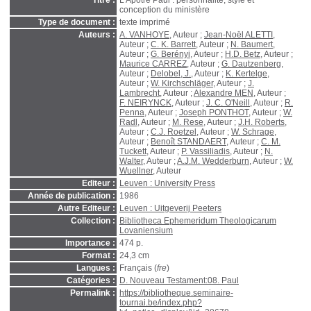
Titre :
L'Apôtre Paul : personnalité, style et
conception du ministère
Type de document :
texte imprimé
Auteurs :
A. VANHOYE
, Auteur ;
Jean-Noël ALETTI
,
Auteur ;
C. K. Barrett
, Auteur ;
N. Baumert
,
Auteur ;
G. Berényi
, Auteur ;
H.D. Betz
, Auteur ;
Maurice CARREZ
, Auteur ;
G. Dautzenberg
,
Auteur ;
Delobel, J.
, Auteur ;
K. Kertelge
,
Auteur ;
W. Kirchschläger
, Auteur ;
J.
Lambrecht
, Auteur ;
Alexandre MEN
, Auteur ;
F. NEIRYNCK
, Auteur ;
J. C. O'Neill
, Auteur ;
R.
Penna
, Auteur ;
Joseph PONTHOT
, Auteur ;
W.
Radl
, Auteur ;
M. Rese
, Auteur ;
J.H. Roberts
,
Auteur ;
C.J. Roetzel
, Auteur ;
W. Schrage
,
Auteur ;
Benoît STANDAERT
, Auteur ;
C. M.
Tuckett
, Auteur ;
P. Vassiliadis
, Auteur ;
N.
Walter
, Auteur ;
A.J.M. Wedderburn
, Auteur ;
W.
Wuellner
, Auteur
Editeur :
Leuven : University Press
Année de publication :
1986
Autre Editeur :
Leuven : Uitgeverij Peeters
Collection :
Bibliotheca Ephemeridum Theologicarum
Lovaniensium
Importance :
474 p.
Format :
24,3 cm
Langues :
Français (
fre
)
Catégories :
D. Nouveau Testament:08. Paul
Permalink :
https://bibliotheque.seminaire-
tournai.be/index.php?