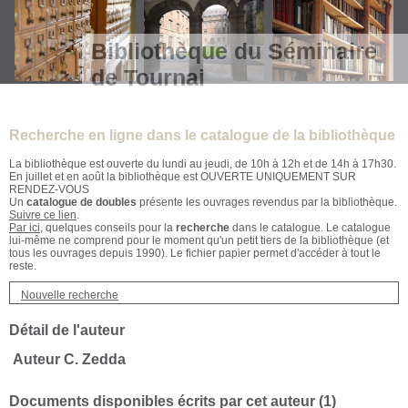
Bibliothèque du Séminaire
de Tournai
Recherche en ligne dans le catalogue de la bibliothèque
La bibliothèque est ouverte du lundi au jeudi, de 10h à 12h et de 14h à 17h30.
En juillet et en août la bibliothèque est OUVERTE UNIQUEMENT SUR
RENDEZ-VOUS
Un
catalogue de doubles
présente les ouvrages revendus par la bibliothèque.
Suivre ce lien
.
Par ici
, quelques conseils pour la
recherche
dans le catalogue. Le catalogue
lui-même ne comprend pour le moment qu'un petit tiers de la bibliothèque (et
tous les ouvrages depuis 1990). Le fichier papier permet d'accéder à tout le
reste.
Nouvelle recherche
Détail de l'auteur
Auteur C. Zedda
Documents disponibles écrits par cet auteur (
1
)