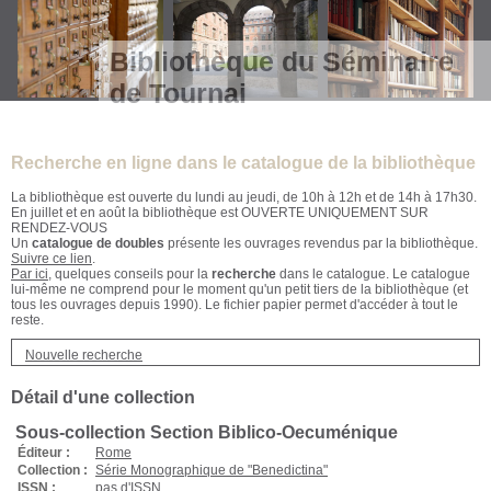
Bibliothèque du Séminaire
de Tournai
Recherche en ligne dans le catalogue de la bibliothèque
La bibliothèque est ouverte du lundi au jeudi, de 10h à 12h et de 14h à 17h30.
En juillet et en août la bibliothèque est OUVERTE UNIQUEMENT SUR
RENDEZ-VOUS
Un
catalogue de doubles
présente les ouvrages revendus par la bibliothèque.
Suivre ce lien
.
Par ici
, quelques conseils pour la
recherche
dans le catalogue. Le catalogue
lui-même ne comprend pour le moment qu'un petit tiers de la bibliothèque (et
tous les ouvrages depuis 1990). Le fichier papier permet d'accéder à tout le
reste.
Nouvelle recherche
Détail d'une collection
Sous-collection Section Biblico-Oecuménique
Éditeur :
Rome
Collection :
Série Monographique de "Benedictina"
ISSN :
pas d'ISSN