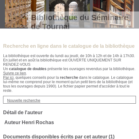
Bibliothèque du Séminaire
de Tournai
Recherche en ligne dans le catalogue de la bibliothèque
La bibliothèque est ouverte du lundi au jeudi, de 10h à 12h et de 14h à 17h30.
En juillet et en août la bibliothèque est OUVERTE UNIQUEMENT SUR
RENDEZ-VOUS
Un
catalogue de doubles
présente les ouvrages revendus par la bibliothèque.
Suivre ce lien
.
Par ici
, quelques conseils pour la
recherche
dans le catalogue. Le catalogue
lui-même ne comprend pour le moment qu'un petit tiers de la bibliothèque (et
tous les ouvrages depuis 1990). Le fichier papier permet d'accéder à tout le
reste.
Nouvelle recherche
Détail de l'auteur
Auteur Henri Rochas
Documents disponibles écrits par cet auteur (
1
)