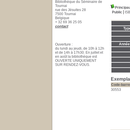
Bibliothèque du Séminaire de
Tournai
Principa
rue des Jésuites 28
Public
IS
7500 Tournai
Belgique
+ 32 69 36 25 05
contact
Typ
Année 
Ouverture :
du lundi au jeudi, de 10h à 12h
et de 14h à 17h30. En juillet et
en août la bibliothèque est
OUVERTE UNIQUEMENT
SUR RENDEZ-VOUS.
Exemplai
Code-barre
30553