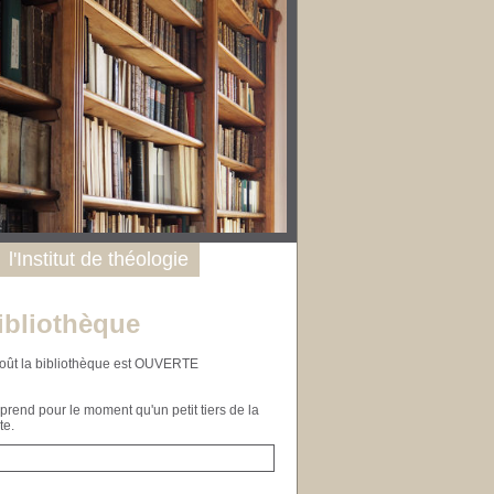
l'Institut de théologie
ibliothèque
n août la bibliothèque est OUVERTE
end pour le moment qu'un petit tiers de la
te.