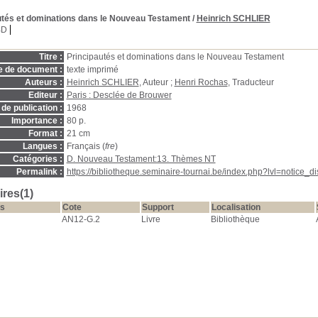
utés et dominations dans le Nouveau Testament
/
Heinrich SCHLIER
BD
Titre :
Principautés et dominations dans le Nouveau Testament
e de document :
texte imprimé
Auteurs :
Heinrich SCHLIER
, Auteur ;
Henri Rochas
, Traducteur
Editeur :
Paris : Desclée de Brouwer
de publication :
1968
Importance :
80 p.
Format :
21 cm
Langues :
Français (
fre
)
Catégories :
D. Nouveau Testament:13. Thèmes NT
Permalink :
https://bibliotheque.seminaire-tournai.be/index.php?lvl=notice_
res(1)
s
Cote
Support
Localisation
AN12-G.2
Livre
Bibliothèque