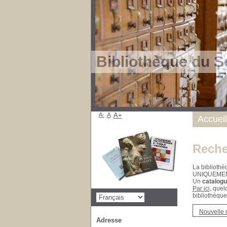
Bibliothèque du S
A-
A
A+
Accueil
Reche
La bibliothè
UNIQUEME
Un
catalogu
Par ici
, quel
bibliothèque
Nouvelle 
Adresse