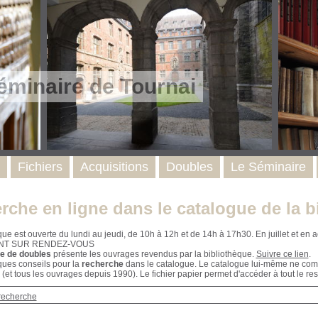
éminaire de Tournai
Fichiers
Acquisitions
Doubles
Le Séminaire
rche en ligne dans le catalogue de la b
que est ouverte du lundi au jeudi, de 10h à 12h et de 14h à 17h30. En juillet et e
NT SUR RENDEZ-VOUS
e de doubles
présente les ouvrages revendus par la bibliothèque.
Suivre ce lien
.
ques conseils pour la
recherche
dans le catalogue. Le catalogue lui-même ne compr
 (et tous les ouvrages depuis 1990). Le fichier papier permet d'accéder à tout le res
recherche