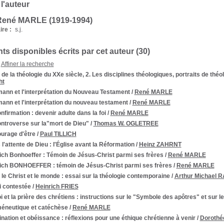
 l'auteur
René MARLE (1919-1994)
re :
s.j.
s disponibles écrits par cet auteur (
30
)
Affiner la recherche
 de la théologie du XXe siècle, 2. Les disciplines théologiques, portraits de théol
ht
ann et l'interprétation du Nouveau Testament
/
René MARLE
ann et l'interprétation du nouveau testament
/
René MARLE
nfirmation : devenir adulte dans la foi
/
René MARLE
ontroverse sur la"mort de Dieu"
/
Thomas W. OGLETREE
urage d'être
/
Paul TILLICH
l'attente de Dieu : l'Église avant la Réformation
/
Heinz ZAHRNT
ich Bonhoeffer
: Témoin de Jésus-Christ parmi ses frères
/
René MARLE
rich BONHOEFFER : témoin de Jésus-Christ parmi ses frères
/
René MARLE
 le Christ et le monde : essai sur la théologie contemporaine
/
Arthur Michael 
i contestée
/
Heinrich FRIES
i et la prière des chrétiens
: instructions sur le "Symbole des apôtres" et sur l
éneutique et catéchèse
/
René MARLE
nation et obéissance : réflexions pour une éthique chrétienne à venir
/
Dorothé