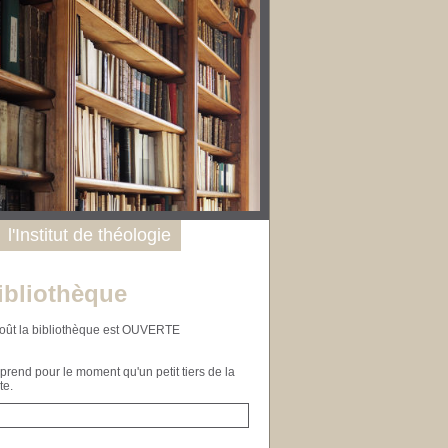
l'Institut de théologie
ibliothèque
n août la bibliothèque est OUVERTE
end pour le moment qu'un petit tiers de la
te.