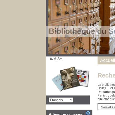
Bibliothèque du S
A-
A
A+
Accueil
Reche
La bibliothè
UNIQUEME
Un
catalogu
Par ici
, quel
bibliothèque
Nouvelle 
Affiner ou comparer