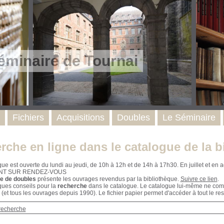
éminaire de Tournai
Fichiers
Acquisitions
Doubles
Le Séminaire
rche en ligne dans le catalogue de la b
que est ouverte du lundi au jeudi, de 10h à 12h et de 14h à 17h30. En juillet et e
NT SUR RENDEZ-VOUS
e de doubles
présente les ouvrages revendus par la bibliothèque.
Suivre ce lien
.
ques conseils pour la
recherche
dans le catalogue. Le catalogue lui-même ne compr
 (et tous les ouvrages depuis 1990). Le fichier papier permet d'accéder à tout le res
recherche