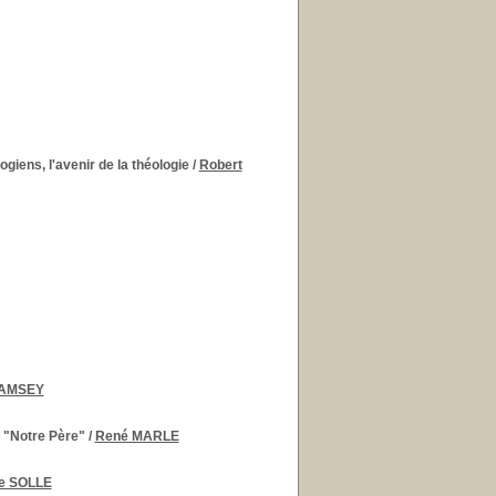
ogiens, l'avenir de la théologie
/
Robert
RAMSEY
e "Notre Père"
/
René MARLE
e SOLLE