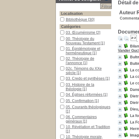
Détail de
Auteur 
Localisation
Commentai
Bibliothèque
[30]
Catégories
Document
03. Œcuménisme
[2]
00. Théologie du
Nouveau Testament
[1]
Bilan
01. Épistémologie et
Vander Guc
herméneutique
[1]
Bultm
02. Théologie de
l'annonce
[1]
Bultm
02c. Témoins du XXe
La co
siècle
[1]
La c
03. Credo et synthèses
[1]
Le co
03. Histoire de la
théologie
[1]
Dans 
04. Églises réformées
[1]
Dietr
05. Confirmation
[1]
Diet
05. Courants théologiques
Dieu,
[1]
La fo
06. Commentaires
généraux
[1]
La Fo
10. Révélation et Tradition
Herm
[1]
Imagi
10. Théologie morale,