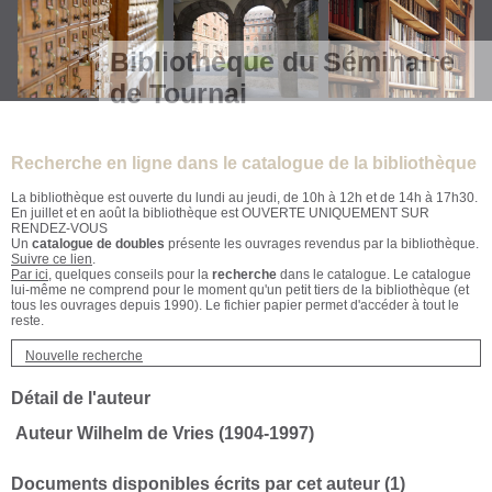
Bibliothèque du Séminaire
de Tournai
Recherche en ligne dans le catalogue de la bibliothèque
La bibliothèque est ouverte du lundi au jeudi, de 10h à 12h et de 14h à 17h30.
En juillet et en août la bibliothèque est OUVERTE UNIQUEMENT SUR
RENDEZ-VOUS
Un
catalogue de doubles
présente les ouvrages revendus par la bibliothèque.
Suivre ce lien
.
Par ici
, quelques conseils pour la
recherche
dans le catalogue. Le catalogue
lui-même ne comprend pour le moment qu'un petit tiers de la bibliothèque (et
tous les ouvrages depuis 1990). Le fichier papier permet d'accéder à tout le
reste.
Nouvelle recherche
Détail de l'auteur
Auteur Wilhelm de Vries (1904-1997)
Documents disponibles écrits par cet auteur (
1
)