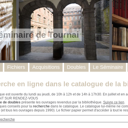
éminaire de Tournai
Fichiers
Acquisitions
Doubles
Le Séminaire
rche en ligne dans le catalogue de la b
que est ouverte du lundi au jeudi, de 10h à 12h et de 14h à 17h30. En juillet et e
NT SUR RENDEZ-VOUS
e de doubles
présente les ouvrages revendus par la bibliothèque.
Suivre ce lien
.
ques conseils pour la
recherche
dans le catalogue. Le catalogue lui-même ne compr
 (et tous les ouvrages depuis 1990). Le fichier papier permet d'accéder à tout le res
recherche