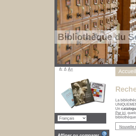
Bibliothèque du S
A-
A
A+
Accueil
Reche
La bibliothè
UNIQUEME
Un
catalogu
Par ici
, quel
bibliothèque
Nouvelle 
Affiner ou comparer