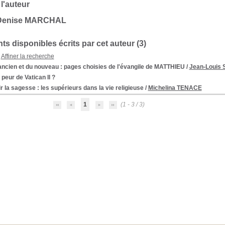
 l'auteur
 Denise MARCHAL
s disponibles écrits par cet auteur (
3
)
Affiner la recherche
ancien et du nouveau : pages choisies de l'évangile de MATTHIEU
/
Jean-Louis
 peur de Vatican II ?
r la sagesse : les supérieurs dans la vie religieuse
/
Michelina TENACE
1
(1 - 3 / 3)