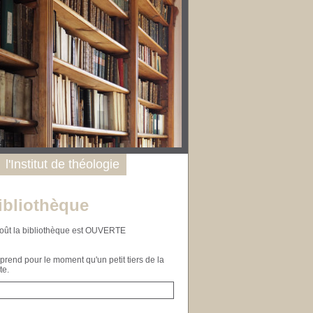
l'Institut de théologie
ibliothèque
n août la bibliothèque est OUVERTE
end pour le moment qu'un petit tiers de la
te.