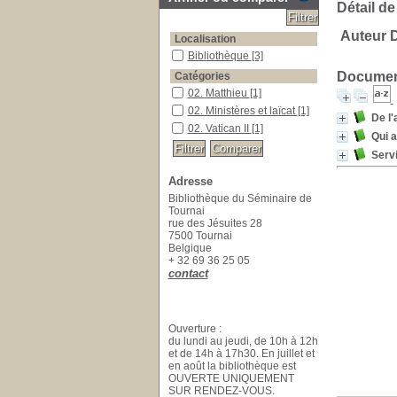
Détail de
Auteur
Localisation
Bibliothèque
[3]
Document
Catégories
02. Matthieu
[1]
02. Ministères et laïcat
[1]
De l'
02. Vatican II
[1]
Qui a
Servi
Adresse
Bibliothèque du Séminaire de
Tournai
rue des Jésuites 28
7500 Tournai
Belgique
+ 32 69 36 25 05
contact
Ouverture :
du lundi au jeudi, de 10h à 12h
et de 14h à 17h30. En juillet et
en août la bibliothèque est
OUVERTE UNIQUEMENT
SUR RENDEZ-VOUS.