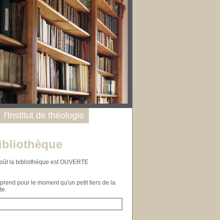
l'Institut de théologie
ibliothèque
n août la bibliothèque est OUVERTE
end pour le moment qu'un petit tiers de la
te.