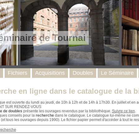
éminaire de Tournai
Fichiers
Acquisitions
Doubles
Le Séminaire
rche en ligne dans le catalogue de la b
que est ouverte du lundi au jeudi, de 10h à 12h et de 14h à 17h30. En juillet et e
NT SUR RENDEZ-VOUS
e de doubles
présente les ouvrages revendus par la bibliothèque.
Suivre ce lien
.
ques conseils pour la
recherche
dans le catalogue. Le catalogue lui-même ne compr
 (et tous les ouvrages depuis 1990). Le fichier papier permet d'accéder à tout le res
recherche