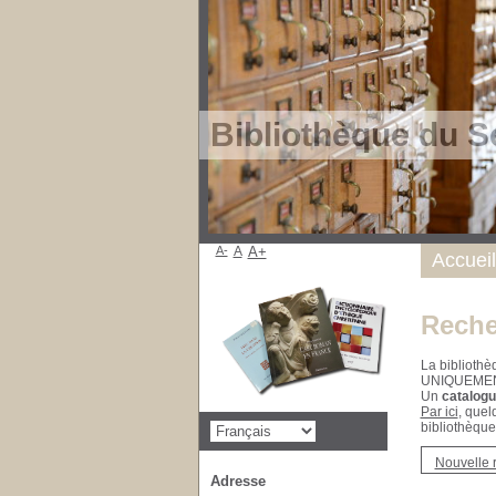
Bibliothèque du S
A-
A
A+
Accueil
Reche
La bibliothè
UNIQUEME
Un
catalogu
Par ici
, quel
bibliothèque
Nouvelle 
Adresse