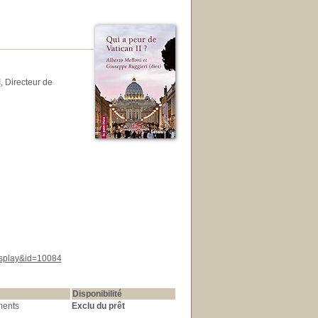
I
, Directeur de
display&id=10084
Disponibilité
ments
Exclu du prêt