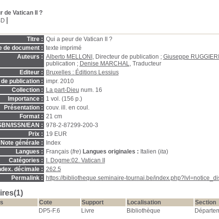
r de Vatican II ?
BD
Titre :
Qui a peur de Vatican II ?
e de document :
texte imprimé
Auteurs :
Alberto MELLONI
, Directeur de publication ;
Giuseppe RUGGIER
publication ;
Denise MARCHAL
, Traducteur
Editeur :
Bruxelles : Éditions Lessius
de publication :
impr. 2010
Collection :
La part-Dieu
num. 16
Importance :
1 vol. (156 p.)
Présentation :
couv. ill. en coul.
Format :
21 cm
SBN/ISSN/EAN :
978-2-87299-200-3
Prix :
19 EUR
Note générale :
Index
Langues :
Français (
fre
)
Langues originales :
Italien (
ita
)
Catégories :
I. Dogme:02. Vatican II
ndex. décimale :
262.5
Permalink :
https://bibliotheque.seminaire-tournai.be/index.php?lvl=notice_
res(1)
s
Cote
Support
Localisation
Section
DP5-F.6
Livre
Bibliothèque
Départe