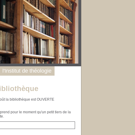
l'Institut de théologie
ibliothèque
n août la bibliothèque est OUVERTE
end pour le moment qu'un petit tiers de la
te.