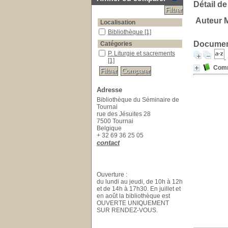
Détail de
Auteur 
Localisation
Bibliothèque
[1]
Document
Catégories
P. Liturgie et sacrements
[1]
Comm
Adresse
Bibliothèque du Séminaire de
Tournai
rue des Jésuites 28
7500 Tournai
Belgique
+ 32 69 36 25 05
contact
Ouverture :
du lundi au jeudi, de 10h à 12h
et de 14h à 17h30. En juillet et
en août la bibliothèque est
OUVERTE UNIQUEMENT
SUR RENDEZ-VOUS.