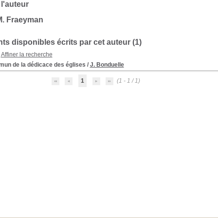
 l'auteur
M. Fraeyman
s disponibles écrits par cet auteur (
1
)
Affiner la recherche
un de la dédicace des églises
/
J. Bonduelle
1
(1 - 1 / 1)