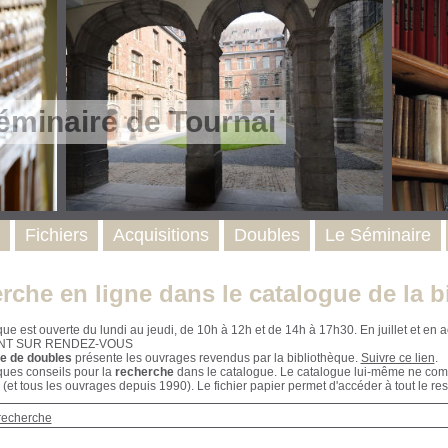
éminaire de Tournai
Fichiers
Acquisitions
Doubles
Le Séminaire
rche en ligne dans le catalogue de la b
que est ouverte du lundi au jeudi, de 10h à 12h et de 14h à 17h30. En juillet et e
NT SUR RENDEZ-VOUS
e de doubles
présente les ouvrages revendus par la bibliothèque.
Suivre ce lien
.
ques conseils pour la
recherche
dans le catalogue. Le catalogue lui-même ne compr
 (et tous les ouvrages depuis 1990). Le fichier papier permet d'accéder à tout le res
recherche