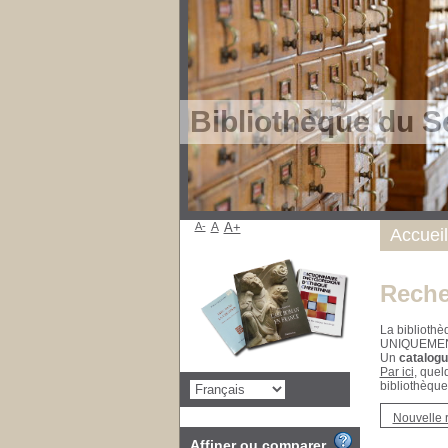
Bibliothèque du S
A-
A
A+
Accueil
Reche
La bibliothè
UNIQUEME
Un
catalogu
Par ici
, quel
bibliothèque
Nouvelle 
Affiner ou comparer