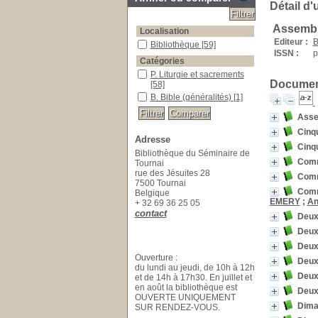
Détail d'
Assembl
Localisation
Editeur :
B
Bibliothèque
[59]
ISSN :
p
Catégories
P. Liturgie et sacrements
Document
[58]
B. Bible (généralités)
[1]
Asse
Cinq
Adresse
Cinq
Bibliothèque du Séminaire de
Comm
Tournai
rue des Jésuites 28
Comm
7500 Tournai
Comm
Belgique
EMERY
;
An
+ 32 69 36 25 05
contact
Deux
Deux
Deux
Ouverture :
Deux
du lundi au jeudi, de 10h à 12h
Deux
et de 14h à 17h30. En juillet et
en août la bibliothèque est
Deux
OUVERTE UNIQUEMENT
Dima
SUR RENDEZ-VOUS.