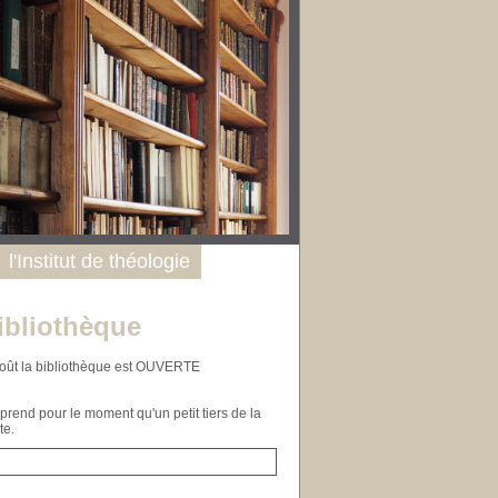
l'Institut de théologie
ibliothèque
n août la bibliothèque est OUVERTE
end pour le moment qu'un petit tiers de la
te.