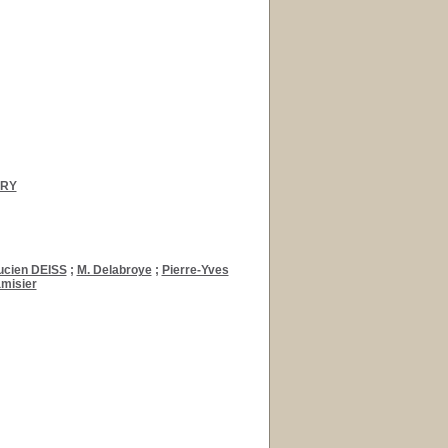
BRY
ucien DEISS
;
M. Delabroye
;
Pierre-Yves
amisier