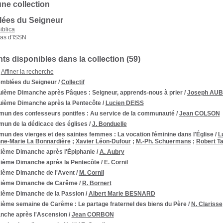
une collection
ées du Seigneur
iblica
as d'ISSN
s disponibles dans la collection (
59
)
Affiner la recherche
mblées du Seigneur
/
Collectif
uième Dimanche après Pâques
: Seigneur, apprends-nous à prier
/
Joseph AU
uième Dimanche après la Pentecôte
/
Lucien DEISS
un des confesseurs pontifes
: Au service de la communauté
/
Jean COLSON
un de la dédicace des églises
/
J. Bonduelle
un des vierges et des saintes femmes
: La vocation féminine dans l'Église
/
L
ne-Marie La Bonnardière
;
Xavier Léon-Dufour
;
M.-Ph. Schuermans
;
Robert T
ième Dimanche après l'Épiphanie
/
A. Aubry
ième Dimanche après la Pentecôte
/
E. Cornil
ième Dimanche de l'Avent
/
M. Cornil
ième Dimanche de Carême
/
R. Bornert
ième Dimanche de la Passion
/
Albert Marie BESNARD
ième semaine de Carême
: Le partage fraternel des biens du Père
/
N. Clarisse
nche après l'Ascension
/
Jean CORBON