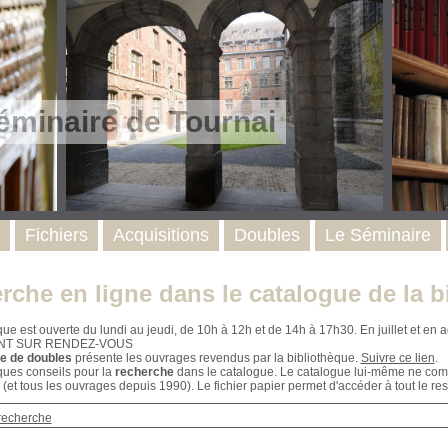
éminaire de Tournai
Fichiers
Acquisitions
Doubles
Le Séminaire
rche en ligne dans le catalogue de la b
que est ouverte du lundi au jeudi, de 10h à 12h et de 14h à 17h30. En juillet et e
NT SUR RENDEZ-VOUS
e de doubles
présente les ouvrages revendus par la bibliothèque.
Suivre ce lien
.
ques conseils pour la
recherche
dans le catalogue. Le catalogue lui-même ne compr
 (et tous les ouvrages depuis 1990). Le fichier papier permet d'accéder à tout le res
recherche