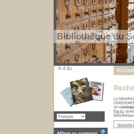
Bibliothèque du S
A-
A
A+
Accueil
Reche
La bibliothè
UNIQUEME
Un
catalogu
Par ici
, quel
bibliothèque
Nouvelle 
Affiner ou comparer