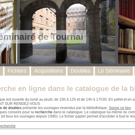
éminaire de Tournai
Fichiers
Acquisitions
Doubles
Le Séminaire
rche en ligne dans le catalogue de la b
que est ouverte du lundi au jeudi, de 10h à 12h et de 14h à 17h30. En juillet et e
NT SUR RENDEZ-VOUS
e de doubles
présente les ouvrages revendus par la bibliothèque.
Suivre ce lien
.
ques conseils pour la
recherche
dans le catalogue. Le catalogue lui-même ne compr
 (et tous les ouvrages depuis 1990). Le fichier papier permet d'accéder à tout le res
recherche