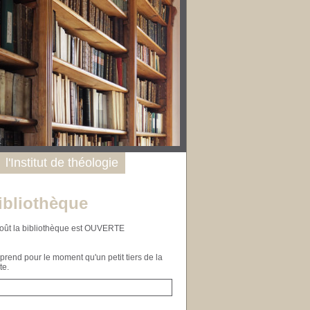
l'Institut de théologie
ibliothèque
n août la bibliothèque est OUVERTE
end pour le moment qu'un petit tiers de la
te.