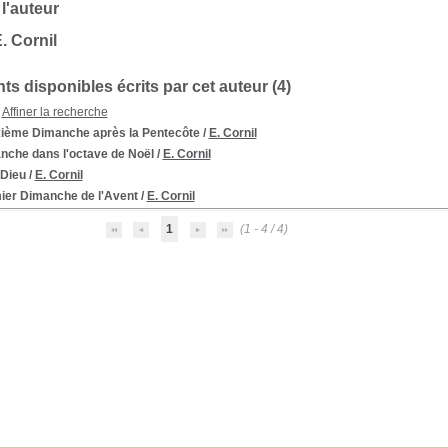
 l'auteur
. Cornil
s disponibles écrits par cet auteur (
4
)
Affiner la recherche
ième Dimanche après la Pentecôte
/
E. Cornil
nche dans l'octave de Noël
/
E. Cornil
-Dieu
/
E. Cornil
ier Dimanche de l'Avent
/
E. Cornil
1
(1 - 4 / 4)