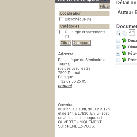
Détail de
Auteur E
Localisation
Bibliothèque
[4]
Document
Catégories
P. Liturgie et sacrements
[4]
Deux
Dima
Fête
Adresse
Bibliothèque du Séminaire de
Prem
Tournai
rue des Jésuites 28
7500 Tournai
Belgique
+ 32 69 36 25 05
contact
Ouverture :
du lundi au jeudi, de 10h à 12h
et de 14h à 17h30. En juillet et
en août la bibliothèque est
OUVERTE UNIQUEMENT
SUR RENDEZ-VOUS.