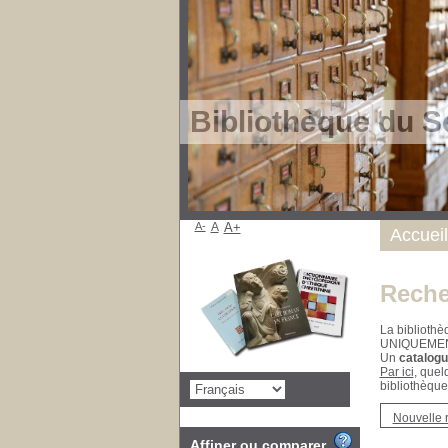
Bibliothèque du S
A-
A
A+
Accueil
Reche
La bibliothè
UNIQUEME
Un
catalogu
Par ici
, quel
bibliothèque
Nouvelle 
Affiner ou comparer