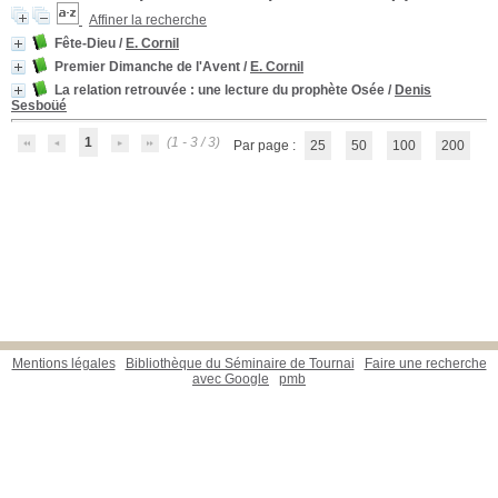
Affiner la recherche
Fête-Dieu
/
E. Cornil
Premier Dimanche de l'Avent
/
E. Cornil
La relation retrouvée
: une lecture du prophète Osée
/
Denis
Sesboüé
1
(1 - 3 / 3)
Par page :
25
50
100
200
Mentions légales
Bibliothèque du Séminaire de Tournai
Faire une recherche
avec Google
pmb