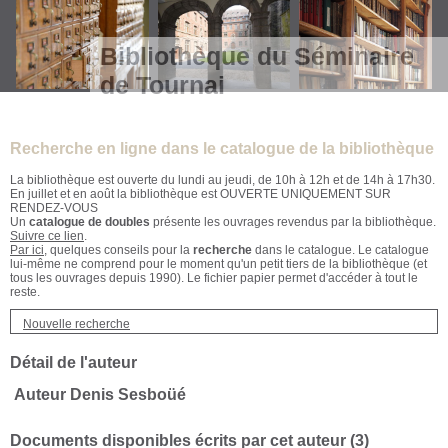
Bibliothèque du Séminaire
de Tournai
Recherche en ligne dans le catalogue de la bibliothèque
La bibliothèque est ouverte du lundi au jeudi, de 10h à 12h et de 14h à 17h30.
En juillet et en août la bibliothèque est OUVERTE UNIQUEMENT SUR
RENDEZ-VOUS
Un
catalogue de doubles
présente les ouvrages revendus par la bibliothèque.
Suivre ce lien
.
Par ici
, quelques conseils pour la
recherche
dans le catalogue. Le catalogue
lui-même ne comprend pour le moment qu'un petit tiers de la bibliothèque (et
tous les ouvrages depuis 1990). Le fichier papier permet d'accéder à tout le
reste.
Nouvelle recherche
Détail de l'auteur
Auteur Denis Sesboüé
Documents disponibles écrits par cet auteur (
3
)