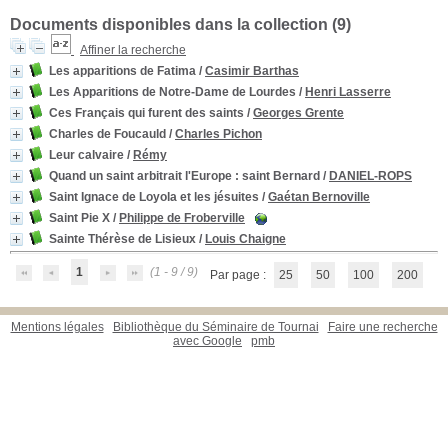
Documents disponibles dans la collection (
9
)
Affiner la recherche
Les apparitions de Fatima
/
Casimir Barthas
Les Apparitions de Notre-Dame de Lourdes
/
Henri Lasserre
Ces Français qui furent des saints
/
Georges Grente
Charles de Foucauld
/
Charles Pichon
Leur calvaire
/
Rémy
Quand un saint arbitrait l'Europe : saint Bernard
/
DANIEL-ROPS
Saint Ignace de Loyola et les jésuites
/
Gaétan Bernoville
Saint Pie X
/
Philippe de Froberville
Sainte Thérèse de Lisieux
/
Louis Chaigne
1
(1 - 9 / 9)
Par page :
25
50
100
200
Mentions légales
Bibliothèque du Séminaire de Tournai
Faire une recherche
avec Google
pmb