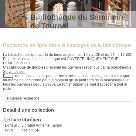
Bibliothèque du Séminaire
de Tournai
Recherche en ligne dans le catalogue de la bibliothèque
La bibliothèque est ouverte du lundi au jeudi, de 10h à 12h et de 14h à 17h30.
En juillet et en août la bibliothèque est OUVERTE UNIQUEMENT SUR
RENDEZ-VOUS
Un
catalogue de doubles
présente les ouvrages revendus par la bibliothèque.
Suivre ce lien
.
Par ici
, quelques conseils pour la
recherche
dans le catalogue. Le catalogue
lui-même ne comprend pour le moment qu'un petit tiers de la bibliothèque (et
tous les ouvrages depuis 1990). Le fichier papier permet d'accéder à tout le
reste.
Nouvelle recherche
Détail d'une collection
Le livre chrétien
Editeur :
Librairie Arthème Fayard
ISSN :
pas d'ISSN