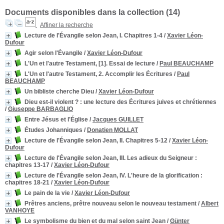
Documents disponibles dans la collection (
14
)
Affiner la recherche
Lecture de l'Évangile selon Jean, I. Chapitres 1-4
/
Xavier Léon-
Dufour
Agir selon l'Évangile
/
Xavier Léon-Dufour
L'Un et l'autre Testament, [1]. Essai de lecture
/
Paul BEAUCHAMP
L'Un et l'autre Testament, 2. Accomplir les Écritures
/
Paul
BEAUCHAMP
Un bibliste cherche Dieu
/
Xavier Léon-Dufour
Dieu est-il violent ?
: une lecture des Écritures juives et chrétiennes
/
Giuseppe BARBAGLIO
Entre Jésus et l'Église
/
Jacques GUILLET
Études Johanniques
/
Donatien MOLLAT
Lecture de l'Évangile selon Jean, II. Chapitres 5-12
/
Xavier Léon-
Dufour
Lecture de l'Évangile selon Jean, III. Les adieux du Seigneur
:
chapitres 13-17
/
Xavier Léon-Dufour
Lecture de l'Évangile selon Jean, IV. L'heure de la glorification
:
chapitres 18-21
/
Xavier Léon-Dufour
Le pain de la vie
/
Xavier Léon-Dufour
Prêtres anciens, prêtre nouveau selon le nouveau testament
/
Albert
VANHOYE
Le symbolisme du bien et du mal selon saint Jean
/
Günter