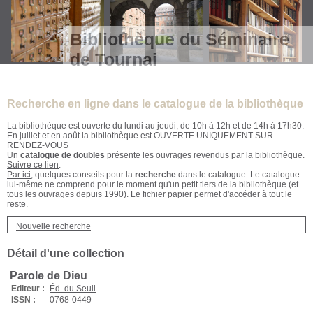
Bibliothèque du Séminaire
de Tournai
Recherche en ligne dans le catalogue de la bibliothèque
La bibliothèque est ouverte du lundi au jeudi, de 10h à 12h et de 14h à 17h30.
En juillet et en août la bibliothèque est OUVERTE UNIQUEMENT SUR
RENDEZ-VOUS
Un
catalogue de doubles
présente les ouvrages revendus par la bibliothèque.
Suivre ce lien
.
Par ici
, quelques conseils pour la
recherche
dans le catalogue. Le catalogue
lui-même ne comprend pour le moment qu'un petit tiers de la bibliothèque (et
tous les ouvrages depuis 1990). Le fichier papier permet d'accéder à tout le
reste.
Nouvelle recherche
Détail d'une collection
Parole de Dieu
Editeur :
Éd. du Seuil
ISSN :
0768-0449