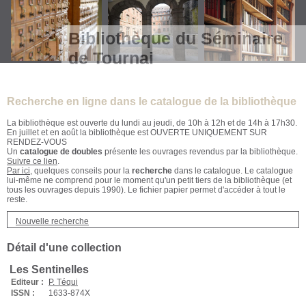
Bibliothèque du Séminaire
de Tournai
Recherche en ligne dans le catalogue de la bibliothèque
La bibliothèque est ouverte du lundi au jeudi, de 10h à 12h et de 14h à 17h30.
En juillet et en août la bibliothèque est OUVERTE UNIQUEMENT SUR
RENDEZ-VOUS
Un
catalogue de doubles
présente les ouvrages revendus par la bibliothèque.
Suivre ce lien
.
Par ici
, quelques conseils pour la
recherche
dans le catalogue. Le catalogue
lui-même ne comprend pour le moment qu'un petit tiers de la bibliothèque (et
tous les ouvrages depuis 1990). Le fichier papier permet d'accéder à tout le
reste.
Nouvelle recherche
Détail d'une collection
Les Sentinelles
Editeur :
P. Téqui
ISSN :
1633-874X