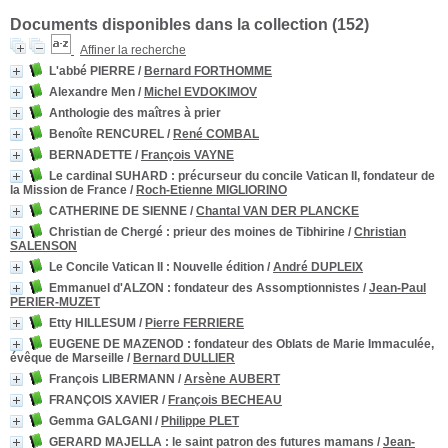
Documents disponibles dans la collection (
152
)
Affiner la recherche
L'abbé PIERRE
/
Bernard FORTHOMME
Alexandre Men
/
Michel EVDOKIMOV
Anthologie des maîtres à prier
Benoîte RENCUREL
/
René COMBAL
BERNADETTE
/
François VAYNE
Le cardinal SUHARD : précurseur du concile Vatican II, fondateur de
la Mission de France
/
Roch-Etienne MIGLIORINO
CATHERINE DE SIENNE
/
Chantal VAN DER PLANCKE
Christian de Chergé : prieur des moines de Tibhirine
/
Christian
SALENSON
Le Concile Vatican II
: Nouvelle édition
/
André DUPLEIX
Emmanuel d'ALZON : fondateur des Assomptionnistes
/
Jean-Paul
PERIER-MUZET
Etty HILLESUM
/
Pierre FERRIERE
EUGENE DE MAZENOD : fondateur des Oblats de Marie Immaculée,
évêque de Marseille
/
Bernard DULLIER
François LIBERMANN
/
Arsène AUBERT
FRANÇOIS XAVIER
/
François BECHEAU
Gemma GALGANI
/
Philippe PLET
GERARD MAJELLA : le saint patron des futures mamans
/
Jean-