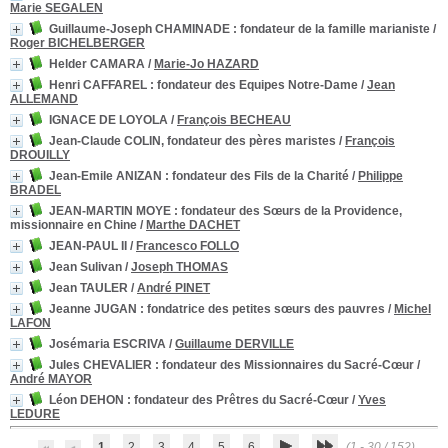
Marie SEGALEN
Guillaume-Joseph CHAMINADE : fondateur de la famille marianiste
/
Roger BICHELBERGER
Helder CAMARA
/
Marie-Jo HAZARD
Henri CAFFAREL : fondateur des Equipes Notre-Dame
/
Jean
ALLEMAND
IGNACE DE LOYOLA
/
François BECHEAU
Jean-Claude COLIN, fondateur des pères maristes
/
François
DROUILLY
Jean-Emile ANIZAN : fondateur des Fils de la Charité
/
Philippe
BRADEL
JEAN-MARTIN MOYE : fondateur des Sœurs de la Providence,
missionnaire en Chine
/
Marthe DACHET
JEAN-PAUL II
/
Francesco FOLLO
Jean Sulivan
/
Joseph THOMAS
Jean TAULER
/
André PINET
Jeanne JUGAN : fondatrice des petites sœurs des pauvres
/
Michel
LAFON
Josémaria ESCRIVA
/
Guillaume DERVILLE
Jules CHEVALIER : fondateur des Missionnaires du Sacré-Cœur
/
André MAYOR
Léon DEHON : fondateur des Prêtres du Sacré-Cœur
/
Yves
LEDURE
1
2
3
4
5
6
(1 - 30 / 152)