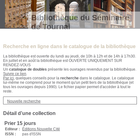
Bibliothèque du Séminaire
de Tournai
Recherche en ligne dans le catalogue de la bibliothèque
La bibliothèque est ouverte du lundi au jeudi, de 10h à 12h et de 14h à 17h30.
En juillet et en août la bibliothèque est OUVERTE UNIQUEMENT SUR
RENDEZ-VOUS
Un
catalogue de doubles
présente les ouvrages revendus par la bibliothèque.
Suivre ce lien
.
Par ici
, quelques conseils pour la
recherche
dans le catalogue. Le catalogue
lui-même ne comprend pour le moment qu'un petit tiers de la bibliothèque (et
tous les ouvrages depuis 1990). Le fichier papier permet d'accéder à tout le
reste.
Nouvelle recherche
Détail d'une collection
Prier 15 jours
Editeur :
Éditions Nouvelle Cité
ISSN :
pas d'ISSN