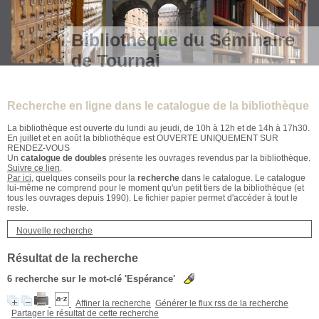
Bibliothèque du Séminaire
de Tournai
Recherche en ligne dans le catalogue de la bibliothèque
La bibliothèque est ouverte du lundi au jeudi, de 10h à 12h et de 14h à 17h30.
En juillet et en août la bibliothèque est OUVERTE UNIQUEMENT SUR
RENDEZ-VOUS
Un
catalogue de doubles
présente les ouvrages revendus par la bibliothèque.
Suivre ce lien
.
Par ici
, quelques conseils pour la
recherche
dans le catalogue. Le catalogue
lui-même ne comprend pour le moment qu'un petit tiers de la bibliothèque (et
tous les ouvrages depuis 1990). Le fichier papier permet d'accéder à tout le
reste.
Nouvelle recherche
Résultat de la recherche
6
recherche sur le mot-clé
'Espérance'
Affiner la recherche
Générer le flux rss de la recherche
Partager le résultat de cette recherche