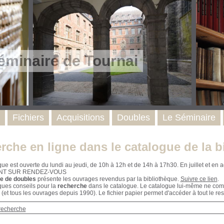
éminaire de Tournai
Fichiers
Acquisitions
Doubles
Le Séminaire
rche en ligne dans le catalogue de la b
que est ouverte du lundi au jeudi, de 10h à 12h et de 14h à 17h30. En juillet et e
NT SUR RENDEZ-VOUS
e de doubles
présente les ouvrages revendus par la bibliothèque.
Suivre ce lien
.
ques conseils pour la
recherche
dans le catalogue. Le catalogue lui-même ne compr
 (et tous les ouvrages depuis 1990). Le fichier papier permet d'accéder à tout le res
recherche