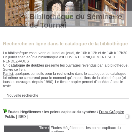
Bibliothèque du Séminaire
de Tournai
Recherche en ligne dans le catalogue de la bibliothèque
La bibliothèque est ouverte du lundi au jeudi, de 10h à 12h et de 14h à 17h30.
En juillet et en août la bibliothèque est OUVERTE UNIQUEMENT SUR
RENDEZ-VOUS
Un
catalogue de doubles
présente les ouvrages revendus par la bibliothèque.
Suivre ce lien
.
Par ici
, quelques conseils pour la
recherche
dans le catalogue. Le catalogue
lui-même ne comprend pour le moment qu'un petit tiers de la bibliothèque (et
tous les ouvrages depuis 1990). Le fichier papier permet d'accéder à tout le
reste.
Nouvelle recherche
Études Hégéliennes : les points capitaux du système
/
Franz Grégoire
Public
ISBD
Titre :
Études Hégéliennes : les points capitaux du