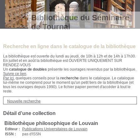
Bibliothèque du Séminaire
de Tournai
Recherche en ligne dans le catalogue de la bibliothèque
La bibliothèque est ouverte du lundi au jeudi, de 10h à 12h et de 14h à 17h30.
En juillet et en août la bibliothèque est OUVERTE UNIQUEMENT SUR
RENDEZ-VOUS
Un
catalogue de doubles
présente les ouvrages revendus par la bibliothèque.
Suivre ce lien
.
Par ici
, quelques conseils pour la
recherche
dans le catalogue. Le catalogue
lui-même ne comprend pour le moment qu'un petit tiers de la bibliothèque (et
tous les ouvrages depuis 1990). Le fichier papier permet d'accéder à tout le
reste.
Nouvelle recherche
Détail d'une collection
Bibliothèque philosophique de Louvain
Editeur :
Publications Universitaires de Louvain
ISSN :
pas d'ISSN