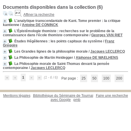
Documents disponibles dans la collection (
6
)
Affiner la recherche
L'analytique transcendantale de Kant. Tome premier
: la critique
kantienne
/
Antoine DE CONINCK
L'Épistémologie thomiste
: recherches sur le problème de la
connaissance dans l'école thomiste contemporaine
/
Georges VAN RIET
Études Hégéliennes : les points capitaux du système
/
Franz
Grégoire
Les Grandes lignes de la philosophie morale
/
Jacques LECLERCQ
La Philosophie de Martin Heidegger
/
Alphonse DE WAELHENS
La Philosophie morale de Saint-Thomas devant la pensée
contemporaine
/
Jacques LECLERCQ
1
(1 - 6 / 6)
Par page :
25
50
100
200
Mentions légales
Bibliothèque du Séminaire de Tournai
Faire une recherche
avec Google
pmb