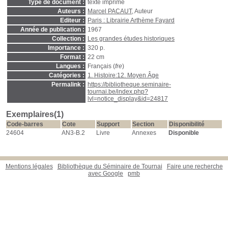
Type de document :
texte imprimé
Auteurs :
Marcel PACAUT
, Auteur
Editeur :
Paris : Librairie Arthème Fayard
Année de publication :
1967
Collection :
Les grandes études historiques
Importance :
320 p.
Format :
22 cm
Langues :
Français (
fre
)
Catégories :
1. Histoire:12. Moyen Âge
Permalink :
https://bibliotheque.seminaire-
tournai.be/index.php?
lvl=notice_display&id=24817
Exemplaires(1)
Code-barres
Cote
Support
Section
Disponibilité
24604
AN3-B.2
Livre
Annexes
Disponible
Mentions légales
Bibliothèque du Séminaire de Tournai
Faire une recherche
avec Google
pmb