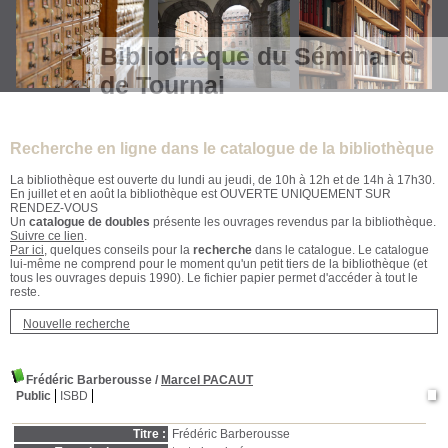
Bibliothèque du Séminaire
de Tournai
Recherche en ligne dans le catalogue de la bibliothèque
La bibliothèque est ouverte du lundi au jeudi, de 10h à 12h et de 14h à 17h30.
En juillet et en août la bibliothèque est OUVERTE UNIQUEMENT SUR
RENDEZ-VOUS
Un
catalogue de doubles
présente les ouvrages revendus par la bibliothèque.
Suivre ce lien
.
Par ici
, quelques conseils pour la
recherche
dans le catalogue. Le catalogue
lui-même ne comprend pour le moment qu'un petit tiers de la bibliothèque (et
tous les ouvrages depuis 1990). Le fichier papier permet d'accéder à tout le
reste.
Nouvelle recherche
Frédéric Barberousse
/
Marcel PACAUT
Public
ISBD
Titre :
Frédéric Barberousse