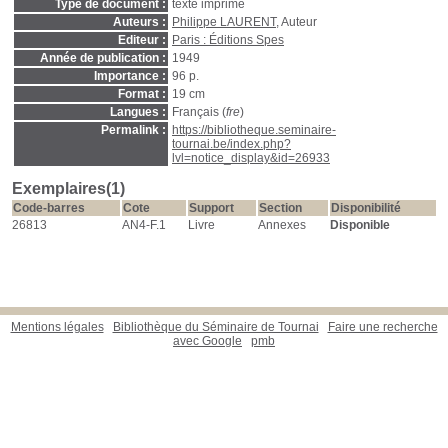
Type de document :
texte imprimé
Auteurs :
Philippe LAURENT
, Auteur
Editeur :
Paris : Éditions Spes
Année de publication :
1949
Importance :
96 p.
Format :
19 cm
Langues :
Français (
fre
)
Permalink :
https://bibliotheque.seminaire-
tournai.be/index.php?
lvl=notice_display&id=26933
Exemplaires(1)
Code-barres
Cote
Support
Section
Disponibilité
26813
AN4-F.1
Livre
Annexes
Disponible
Mentions légales
Bibliothèque du Séminaire de Tournai
Faire une recherche
avec Google
pmb