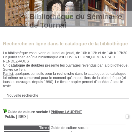
Bibliothèque du Séminaire
de Tournai
Recherche en ligne dans le catalogue de la bibliothèque
La bibliothèque est ouverte du lundi au jeudi, de 10h à 12h et de 14h à 17h30.
En juillet et en août la bibliothèque est OUVERTE UNIQUEMENT SUR
RENDEZ-VOUS
Un
catalogue de doubles
présente les ouvrages revendus par la bibliothèque.
Suivre ce lien
.
Par ici
, quelques conseils pour la
recherche
dans le catalogue. Le catalogue
lui-même ne comprend pour le moment qu'un petit tiers de la bibliothèque (et
tous les ouvrages depuis 1990). Le fichier papier permet d'accéder à tout le
reste.
Nouvelle recherche
Guide de culture sociale
/
Philippe LAURENT
Public
ISBD
Titre :
Guide de culture sociale