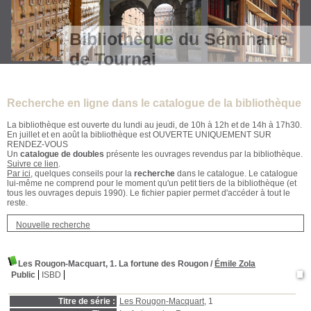
Bibliothèque du Séminaire
de Tournai
Recherche en ligne dans le catalogue de la bibliothèque
La bibliothèque est ouverte du lundi au jeudi, de 10h à 12h et de 14h à 17h30.
En juillet et en août la bibliothèque est OUVERTE UNIQUEMENT SUR
RENDEZ-VOUS
Un
catalogue de doubles
présente les ouvrages revendus par la bibliothèque.
Suivre ce lien
.
Par ici
, quelques conseils pour la
recherche
dans le catalogue. Le catalogue
lui-même ne comprend pour le moment qu'un petit tiers de la bibliothèque (et
tous les ouvrages depuis 1990). Le fichier papier permet d'accéder à tout le
reste.
Nouvelle recherche
Les Rougon-Macquart, 1. La fortune des Rougon
/
Émile Zola
Public
ISBD
Titre de série :
Les Rougon-Macquart
, 1