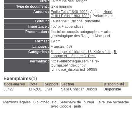
Titre :
La fortune des Rougon
Type de document :
texte imprimé
Auteurs :
Émile Zola (1840-1902)
, Auteur ;
Henri
GUILLEMIN (1903-1992)
, Préfacier, etc.
Editeur :
Lausanne : Éditions Rencontre
Importance :
457 p. + appendices
Présentation :
Illustré de croquis autographes + arbre
généalogique des Rougon-Macquart
Format :
19 cm
Langues :
Français (
fre
)
Catégories :
5. Langue et littérature:16. XIXe siècle
;
5.
Langue et littérature:D. Récit
Permalink :
https://bibliotheque.seminaire-
tournai.be/index.php?
lvl=notice_display&id=59388
Exemplaires(1)
Code-barres
Cote
Support
Section
Disponibilité
60427
LIT-ZOL
Livre
Salle Christian Dubois
Disponible
Mentions légales
Bibliothèque du Séminaire de Tournai
Faire une recherche
avec Google
pmb