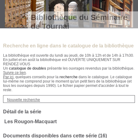
Bibliothèque du Séminaire
de Tournai
Recherche en ligne dans le catalogue de la bibliothèque
La bibliothèque est ouverte du lundi au jeudi, de 10h à 12h et de 14h à 17h30.
En juillet et en août la bibliothèque est OUVERTE UNIQUEMENT SUR
RENDEZ-VOUS
Un
catalogue de doubles
présente les ouvrages revendus par la bibliothèque.
Suivre ce lien
.
Par ici
, quelques conseils pour la
recherche
dans le catalogue. Le catalogue
lui-même ne comprend pour le moment qu'un petit tiers de la bibliothèque (et
tous les ouvrages depuis 1990). Le fichier papier permet d'accéder à tout le
reste.
Nouvelle recherche
Détail de la série
Les Rougon-Macquart
Documents disponibles dans cette série (
16
)