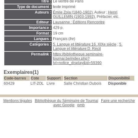
Titre :
Le ventre de Paris
Type de document :
texte imprimé
Auteurs :
Émile Zola (1840-1902)
, Auteur ;
Henri
GUILLEMIN (1903-1992)
, Préfacier, etc.
Editeur :
Lausanne : Éditions Rencontre
Importance :
429 p.
Format :
19 cm
Langues :
Français (
fre
)
Catégories :
5. Langue et littérature:16. XIXe siècle
;
5.
Langue et littérature:D. Récit
Permalink :
https://bibliotheque.seminaire-
tournai.be/index.php?
lvl=notice_display&id=59390
Exemplaires(1)
Code-barres
Cote
Support
Section
Disponibilité
60429
LIT-ZOL
Livre
Salle Christian Dubois
Disponible
Mentions légales
Bibliothèque du Séminaire de Tournai
Faire une recherche
avec Google
pmb