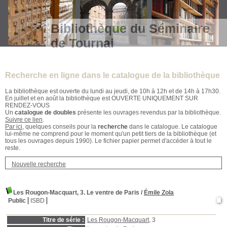
Bibliothèque du Séminaire
de Tournai
Recherche en ligne dans le catalogue de la bibliothèque
La bibliothèque est ouverte du lundi au jeudi, de 10h à 12h et de 14h à 17h30.
En juillet et en août la bibliothèque est OUVERTE UNIQUEMENT SUR
RENDEZ-VOUS
Un
catalogue de doubles
présente les ouvrages revendus par la bibliothèque.
Suivre ce lien
.
Par ici
, quelques conseils pour la
recherche
dans le catalogue. Le catalogue
lui-même ne comprend pour le moment qu'un petit tiers de la bibliothèque (et
tous les ouvrages depuis 1990). Le fichier papier permet d'accéder à tout le
reste.
Nouvelle recherche
Les Rougon-Macquart, 3. Le ventre de Paris
/
Émile Zola
Public
ISBD
Titre de série :
Les Rougon-Macquart
, 3