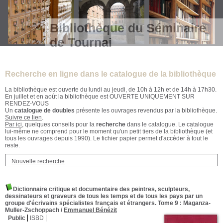
Bibliothèque du Séminaire
de Tournai
Recherche en ligne dans le catalogue de la bibliothèque
La bibliothèque est ouverte du lundi au jeudi, de 10h à 12h et de 14h à 17h30.
En juillet et en août la bibliothèque est OUVERTE UNIQUEMENT SUR
RENDEZ-VOUS
Un
catalogue de doubles
présente les ouvrages revendus par la bibliothèque.
Suivre ce lien
.
Par ici
, quelques conseils pour la
recherche
dans le catalogue. Le catalogue
lui-même ne comprend pour le moment qu'un petit tiers de la bibliothèque (et
tous les ouvrages depuis 1990). Le fichier papier permet d'accéder à tout le
reste.
Nouvelle recherche
Dictionnaire critique et documentaire des peintres, sculpteurs,
dessinateurs et graveurs de tous les temps et de tous les pays par un
groupe d'écrivains spécialistes français et étrangers. Tome 9
: Maganza-
Muller-Zschoppach
/
Emmanuel Bénézit
Public
ISBD