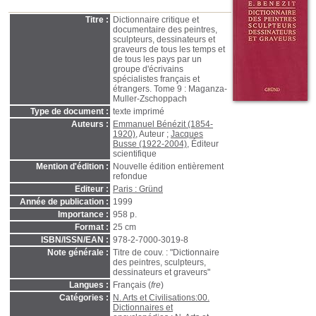
Titre :
Dictionnaire critique et
documentaire des peintres,
sculpteurs, dessinateurs et
graveurs de tous les temps et
de tous les pays par un
groupe d'écrivains
spécialistes français et
étrangers. Tome 9 : Maganza-
Muller-Zschoppach
Type de document :
texte imprimé
Auteurs :
Emmanuel Bénézit (1854-
1920)
, Auteur ;
Jacques
Busse (1922-2004)
, Éditeur
scientifique
Mention d'édition :
Nouvelle édition entièrement
refondue
Editeur :
Paris : Gründ
Année de publication :
1999
Importance :
958 p.
Format :
25 cm
ISBN/ISSN/EAN :
978-2-7000-3019-8
Note générale :
Titre de couv. : "Dictionnaire
des peintres, sculpteurs,
dessinateurs et graveurs"
Langues :
Français (
fre
)
Catégories :
N. Arts et Civilisations:00.
Dictionnaires et